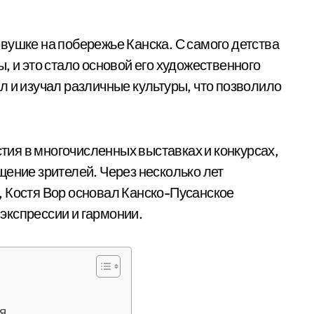
вушке на побережье Канска. С самого детства
, и это стало основой его художественного
л и изучал различные культуры, что позволило
стия в многочисленных выставках и конкурсах,
щение зрителей. Через несколько лет
, Костя Вор основал Канско-Пусанское
экспрессии и гармонии.
я