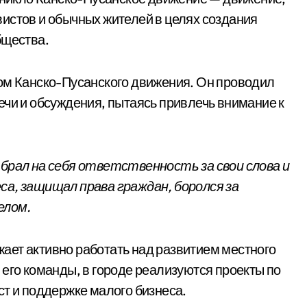
истов и обычных жителей в целях создания
бщества.
ром Канско-Пусанского движения. Он проводил
ечи и обсуждения, пытаясь привлечь внимание к
 брал на себя ответственность за свои слова и
са, защищал права граждан, боролся за
елом.
ает активно работать над развитием местного
 его команды, в городе реализуются проекты по
ст и поддержке малого бизнеса.