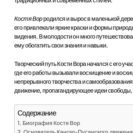
традиционных и современных стилей.
Костя Вор
родился и вырос в маленькой дере
его привлекали яркие краски и формы природы
видения. В молодости он много путешествова
ему обогатить свои знания и навыки.
Творческий путь Кости Вора начался с его уча
где его работы вызывали восхищение и восхи
непрерывного творчества и самообразования
движение, пропагандирующее идеи свободы, 
Содержание
Биография Костя Вор
Основатель Канско-Пусанского движени