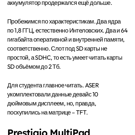
аккумулятор продержался ещё дольше.
Пробежимся по характеристикам. Два ядра
по 1,8 ГГЦ, естественно Интеловских. Два и 64
гигабайта оперативной и внутренней памяти,
соответственно. Слот под SD карты не
простой, а SDHC, то есть умеет читать карты
SD объёмом до 2 Тб.
Для студента главное читать. ASER
укомплектовали данные девайс 10
дюймовым дисплеем, но, правда,
поскупились на матрице – TFT.
Prestigio MultiPad