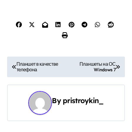
Н
Планшет в качестве
Планшеты на ОС
телефона
Windows 7
а
в
и
By
pristroykin_
г
а