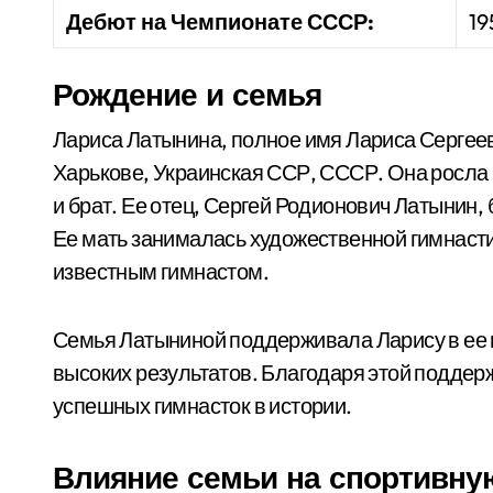
Дебют на Чемпионате СССР:
19
Рождение и семья
Лариса Латынина, полное имя Лариса Сергеев
Харькове, Украинская ССР, СССР. Она росла 
и брат. Ее отец, Сергей Родионович Латынин,
Ее мать занималась художественной гимнасти
известным гимнастом.
Семья Латыниной поддерживала Ларису в ее г
высоких результатов. Благодаря этой поддерж
успешных гимнасток в истории.
Влияние семьи на спортивну