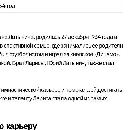
54 год
на Латынина, родилась 27 декабря 1934 года в
в спортивной семье, где занимались ее родители
 был футболистом и играл за киевское «Динамо».
кой. Брат Ларисы, Юрий Латынин, также стал
имнастической карьере и помогала ей достигать
ке и таланту Лариса стала одной из самых
ю карьеру