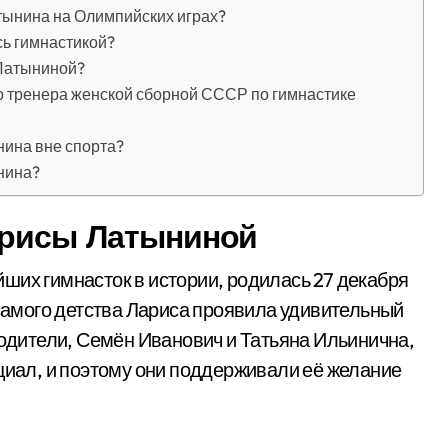
тынина на Олимпийских играх?
сь гимнастикой?
 Латыниной?
го тренера женской сборной СССР по гимнастике
нина вне спорта?
нина?
арисы Латыниной
ших гимнасток в истории, родилась 27 декабря
 самого детства Лариса проявила удивительный
родители, Семён Иванович и Татьяна Ильинична,
нциал, и поэтому они поддерживали её желание