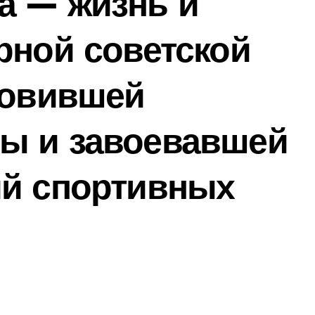
а — жизнь и
рной советской
новившей
ы и завоевавшей
ий спортивных