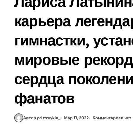
Лариса Латынин
карьера легенда
гимнастки, уста
мировые рекорд
сердца поколен
фанатов
Автор pristroykin_
Мар 17, 2022
Комментариев нет