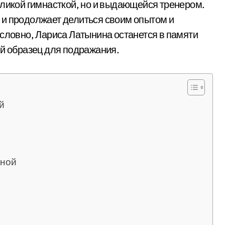
еликой гимнасткой, но и выдающейся тренером.
 и продолжает делиться своим опытом и
условно, Лариса Латынина останется в памяти
ый образец для подражания.
й
иной