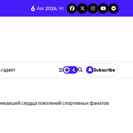
6
тых системах
Авг 2026, Чт
изадачности
ве
 гаджет
Subscribe
анстве
воевавшей сердца поколений спортивных фанатов
ности индивидуума
ве