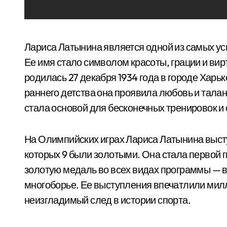
Лариса Латынина является одной из самых ус
Ее имя стало символом красоты, грации и ви
родилась 27 декабря 1934 года в городе Харьк
раннего детства она проявила любовь и талант
стала основой для бесконечных тренировок и
На Олимпийских играх Лариса Латынина высту
которых 9 были золотыми. Она стала первой г
золотую медаль во всех видах программы — в
многоборье. Ее выступления впечатлили милл
неизгладимый след в истории спорта.