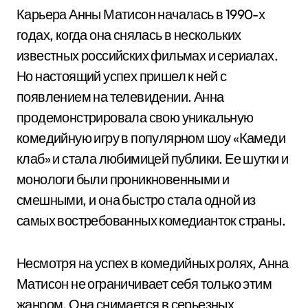
Карьера Анны Матисон началась в 1990-х
годах, когда она снялась в нескольких
известных российских фильмах и сериалах.
Но настоящий успех пришел к ней с
появлением на телевидении. Анна
продемонстрировала свою уникальную
комедийную игру в популярном шоу «Камеди
клаб» и стала любимицей публики. Ее шутки и
монологи были проникновенными и
смешными, и она быстро стала одной из
самых востребованных комедианток страны.
Несмотря на успех в комедийных ролях, Анна
Матисон не ограничивает себя только этим
жанром. Она снимается в серьезных