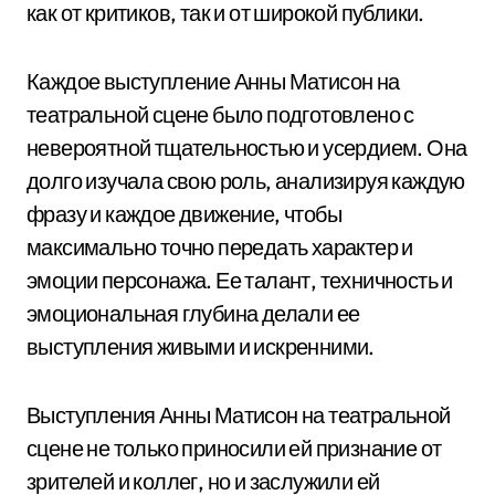
как от критиков, так и от широкой публики.
Каждое выступление Анны Матисон на
театральной сцене было подготовлено с
невероятной тщательностью и усердием. Она
долго изучала свою роль, анализируя каждую
фразу и каждое движение, чтобы
максимально точно передать характер и
эмоции персонажа. Ее талант, техничность и
эмоциональная глубина делали ее
выступления живыми и искренними.
Выступления Анны Матисон на театральной
сцене не только приносили ей признание от
зрителей и коллег, но и заслужили ей