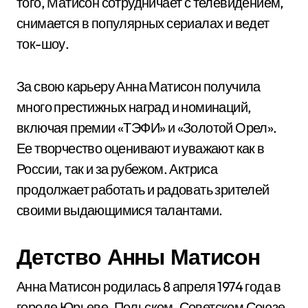
того, Матисон сотрудничает с телевидением,
снимается в популярных сериалах и ведет
ток-шоу.
За свою карьеру Анна Матисон получила
много престижных наград и номинаций,
включая премии «ТЭФИ» и «Золотой Орел».
Ее творчество оценивают и уважают как в
России, так и за рубежом. Актриса
продолжает работать и радовать зрителей
своими выдающимися талантами.
Детство Анны Матисон
Анна Матисон родилась 8 апреля 1974 года в
городе Юрьеве-Польском, Советском Союзе.