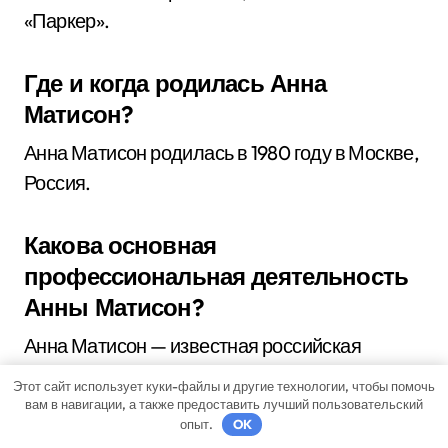
«Паркер».
Где и когда родилась Анна
Матисон?
Анна Матисон родилась в 1980 году в Москве,
Россия.
Какова основная
профессиональная деятельность
Анны Матисон?
Анна Матисон — известная российская
актриса, снявшаяся во многих российских и
Этот сайт использует куки-файлы и другие технологии, чтобы помочь
зарубежных фильмах. Она также участвует в
вам в навигации, а также предоставить лучший пользовательский
опыт.
OK
театральных постановках и телевизионных