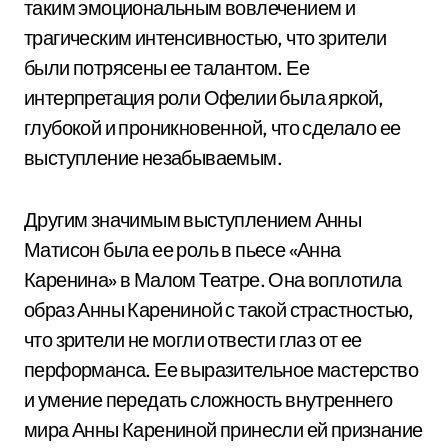
таким эмоциональным вовлечением и
трагическим интенсивностью, что зрители
были потрясены ее талантом. Ее
интерпретация роли Офелии была яркой,
глубокой и проникновенной, что сделало ее
выступление незабываемым.
Другим значимым выступлением Анны
Матисон была ее роль в пьесе «Анна
Каренина» в Малом Театре. Она воплотила
образ Анны Карениной с такой страстностью,
что зрители не могли отвести глаз от ее
перформанса. Ее выразительное мастерство
и умение передать сложность внутреннего
мира Анны Карениной принесли ей признание