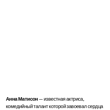
Анна Матисон
— известная актриса,
комедийный талант которой завоевал сердца