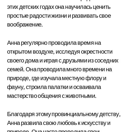
этих детских годах она научилась ценить
простые радости жизни и развивать свое
воображение.
Анна регулярно проводила время на
открытом воздухе, исследуя окрестности
своего дома и играя с друзьями из соседних
семей. Она проводила много времени на
природе, где изучала местную флору и
фауну, строила палатки и осваивала
мастерство общения с животными.
Благодаря этому провинциальному детству,
Анна развила свою любовь к искусству и
природе. Она часто проводила свои