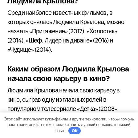
Людмила Крылова?
Среди наиболее известных фильмов, в
которых снялась Людмила Крылова, можно
назвать «Притяжение» (2017), «Холостяк»
(2014), «Шеф. Лидер на диване» (2016) и
«Чудище» (2014).
Каким образом Людмила Крылова
начала свою карьеру в кино?
Людмила Крылова начала свою карьеру в
кино, сыграв одну из главных ролей в
популярном телесериале «Детка» (2008-
2012), где она сыграла роль подруги главной
Этот сайт использует куки-файлы и другие технологии, чтобы помочь
вам в навигации, а также предоставить лучший пользовательский
героини.
опыт.
OK