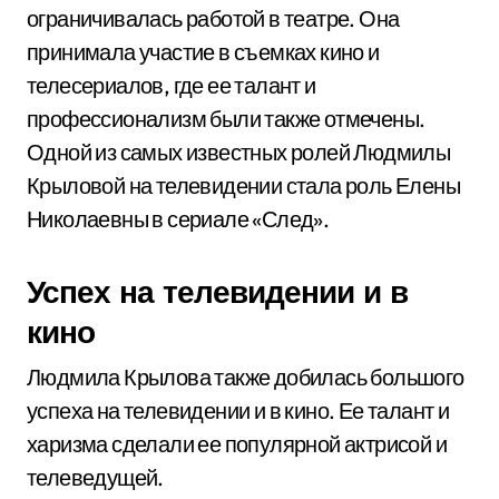
ограничивалась работой в театре. Она
принимала участие в съемках кино и
телесериалов, где ее талант и
профессионализм были также отмечены.
Одной из самых известных ролей Людмилы
Крыловой на телевидении стала роль Елены
Николаевны в сериале «След».
Успех на телевидении и в
кино
Людмила Крылова также добилась большого
успеха на телевидении и в кино. Ее талант и
харизма сделали ее популярной актрисой и
телеведущей.