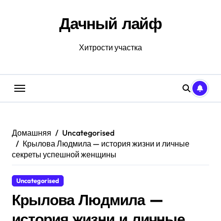
Перейти
к
Дачный лайф
содержанию
Хитрости участка
Домашняя
Uncategorised
Крылова Людмила — история жизни и личные
секреты успешной женщины
Uncategorised
Крылова Людмила —
история жизни и личные