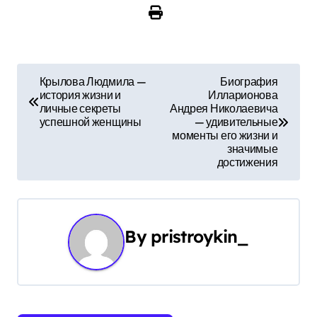
Н
Крылова Людмила —
Биография
история жизни и
Илларионова
а
личные секреты
Андрея Николаевича
успешной женщины
— удивительные
в
моменты его жизни и
значимые
и
достижения
г
а
By
pristroykin_
ц
и
я