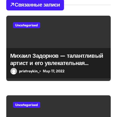
Связанные записи
п
о
Uncategorised
з
а
п
Михаил Задорнов — талантливый
и
артист и его увлекательная
биография — выдающиеся
с
pristroykin_
Мар 17, 2022
достижения, известность и
я
интересные факты из личной
м
жизни!
Uncategorised