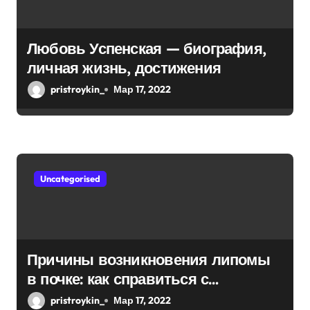
Любовь Успенская — биография,
личная жизнь, достижения
pristroykin_
Мар 17, 2022
Uncategorised
Причины возникновения липомы
в почке: как справиться с
болезнью
pristroykin_
Мар 17, 2022