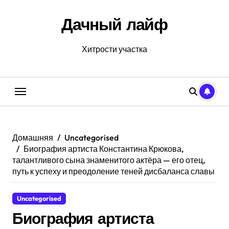
Перейти
к
Дачный лайф
содержанию
Хитрости участка
Домашняя
Uncategorised
Биография артиста Константина Крюкова,
талантливого сына знаменитого актёра — его отец,
путь к успеху и преодоление теней дисбаланса славы
Uncategorised
Биография артиста