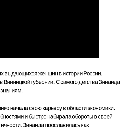
ых выдающихся женщин в истории России.
в Винницкой губернии. С самого детства Зинаида
 знаниям.
ко начала свою карьеру в области экономики.
ностями и быстро набирала обороты в своей
тичности, Зинаида прославилась как