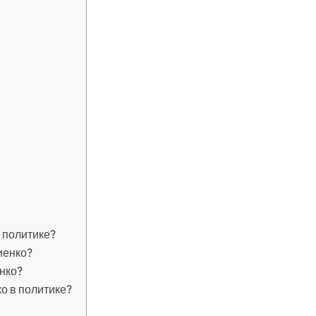
 политике?
иенко?
нко?
о в политике?