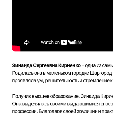
Зинаида Сергеевна Кириенко
– одна из сам
Родилась она в маленьком городке Шаргород 
проявляла ум, решительность и стремление к
Получив высшее образование, Зинаида Кириен
Она выделялась своими выдающимися способ
профессии. Благодаря своей эрудиции и прак