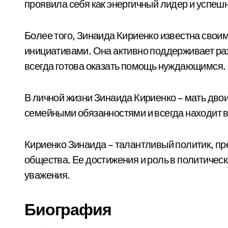
проявила себя как энергичный лидер и успе
Более того, Зинаида Кириенко известна сво
инициативами. Она активно поддерживает разв
всегда готова оказать помощь нуждающимся.
В личной жизни Зинаида Кириенко – мать дво
семейными обязанностями и всегда находит в
Кириенко Зинаида – талантливый политик, пр
общества. Ее достижения и роль в политичес
уважения.
Биография