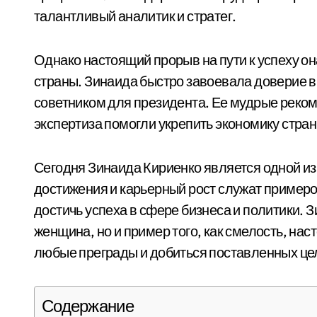
талантливый аналитик и стратег.
Однако настоящий прорыв на пути к успеху он
страны. Зинаида быстро завоевала доверие 
советником для президента. Ее мудрые реко
экспертиза помогли укрепить экономику страны
Сегодня Зинаида Кириенко является одной из
достижения и карьерный рост служат пример
достичь успеха в сфере бизнеса и политики. 
женщина, но и пример того, как смелость, на
любые преграды и добиться поставленных це
Содержание