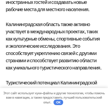
иностранных гостей и создавать новые
рабочие места для местного населения.
Калининградская область также активно
участвует в международных проектах, таких
как культурные обмены, спортивные события
и экологические исследования. Это
способствует укреплению связей с другими
странами и способствует развитию области
как уникального туристического направления.
Туристический потенциал Калининградской
области постоянно демонстрирует свой рост,
Этот сайт использует куки-файлы и другие технологии, чтобы помочь
притягивая все больше внимания со стороны
вам в навигации, а также предоставить лучший пользовательский
опыт.
OK
иностранных и российских туристов. С