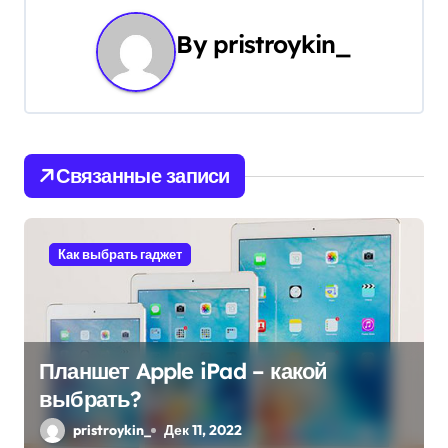
и
By
pristroykin_
г
а
ц
Связанные записи
и
я
Как выбрать гаджет
п
о
з
Планшет Apple iPad – какой
выбрать?
а
pristroykin_
Дек 11, 2022
п