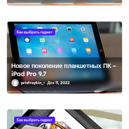
и
с
я
Как выбрать гаджет
м
Новое поколение планшетных ПК –
iPad Pro 9.7
pristroykin_
Дек 11, 2022
Как выбрать гаджет