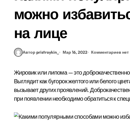
можно избавить
на лице
Автор pristroykin_
Мар 16, 2022
Комментариев нет
Жировик или липома — это доброкачественное, подкожное образование из жировых клеток.
Выглядит как бугорок желтого или белого цве
вызывает других проявлений. Доброкачествен
при появлении необходимо обратиться к специ