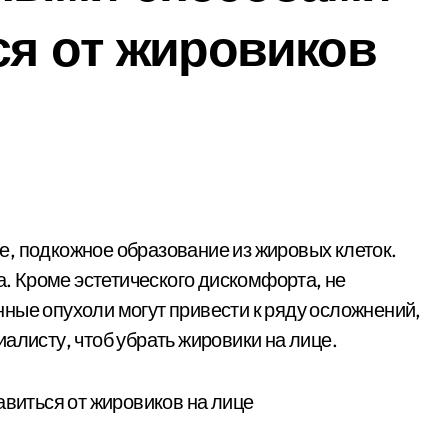
ся от жировиков
та. Кроме эстетического дискомфорта, не
ные опухоли могут привести к ряду осложнений,
алисту, чтоб убрать жировики на лице.