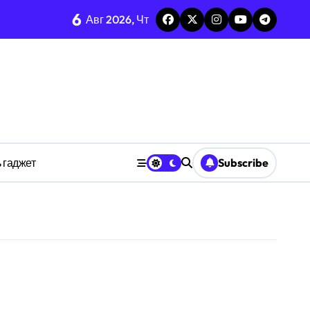
6
Авг 2026, Чт
изадачности
ве
 гаджет
Subscribe
анстве
ности индивидуума
ве