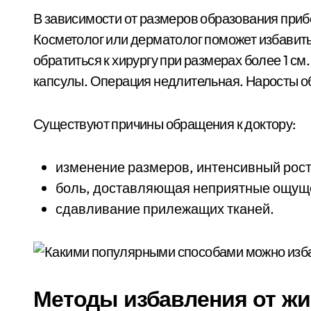
В зависимости от размеров образования приб
Косметолог или дерматолог поможет избавитьс
обратиться к хирургу при размерах более 1 с
капсулы. Операция недлительная. Наросты об
Существуют причины обращения к доктору:
изменение размеров, интенсивный рост
боль, доставляющая неприятные ощущ
сдавливание прилежащих тканей.
Методы избавления от жи