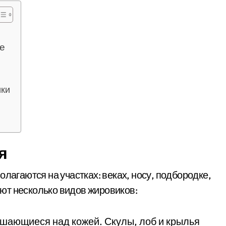
е
ики
я
лагаются на участках: веках, носу, подбородке,
вуют несколько видов жировиков:
шающиеся над кожей. Скулы, лоб и крылья