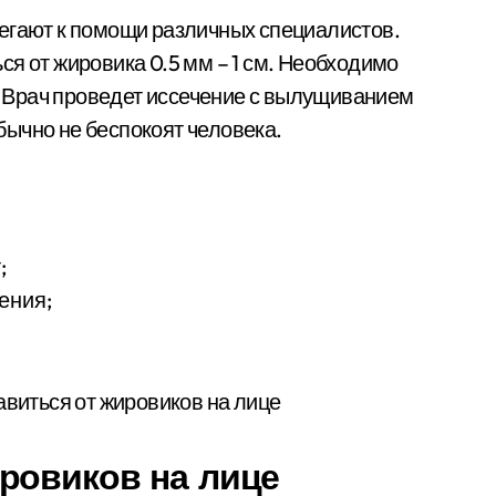
егают к помощи различных специалистов.
я от жировика 0.5 мм – 1 см. Необходимо
м. Врач проведет иссечение с вылущиванием
ычно не беспокоят человека.
;
ения;
ровиков на лице