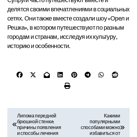
делятся своими впечатлениями в социальных
сетях. Они также вместе создали шоу «Орел и
Решка», в котором путешествуют по разным
городам и странам, исследуя их культуру,
историю и особенности.
Н
Липома передней
Какими
брюшной стенки:
популярными
а
причины появления
способами можно
и способы лечения
избавиться от