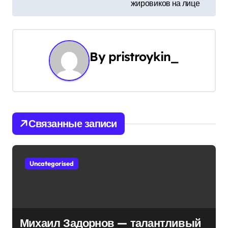
в
жировиков на лице
и
г
By
pristroykin_
а
ц
и
Связанные записи
я
п
Uncategorised
о
з
а
Михаил Задорнов — талантливый