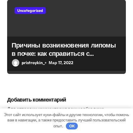
Uncategorised
Причины возникновения липомы
в почке: как справиться с
болезнью
pristroykin_
Мар 17, 2022
Добавить комментарий
Для отправки комментария вам необходимо
Этот сайт использует куки-файлы и другие технологии, чтобы помочь
авторизоваться
.
вам в навигации, а также предоставить лучший пользовательский
опыт.
OK