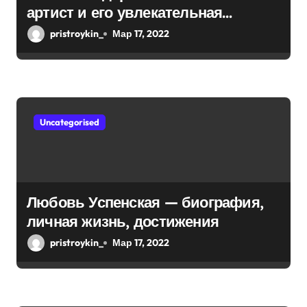
п
артист и его увлекательная
и
биография — выдающиеся
pristroykin_
Мар 17, 2022
достижения, известность и
с
интересные факты из личной
я
жизни!
м
Uncategorised
Любовь Успенская — биография,
личная жизнь, достижения
pristroykin_
Мар 17, 2022