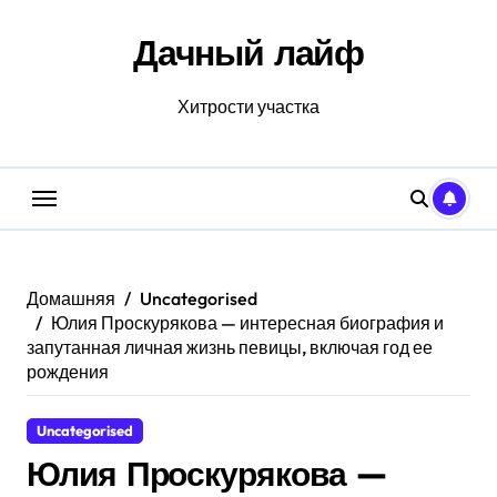
Перейти
к
Дачный лайф
содержанию
Хитрости участка
Домашняя
Uncategorised
Юлия Проскурякова — интересная биография и
запутанная личная жизнь певицы, включая год ее
рождения
Uncategorised
Юлия Проскурякова —