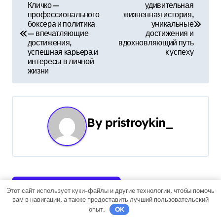
Кличко —
удивительная
а
профессионального
жизненная история,
боксера и политика
уникальные
в
— впечатляющие
достижения и
достижения,
вдохновляющий путь
и
успешная карьера и
к успеху
интересы в личной
г
жизни
а
ц
By
pristroykin_
и
я
п
Связанные записи
о
Этот сайт использует куки-файлы и другие технологии, чтобы помочь
вам в навигации, а также предоставить лучший пользовательский
опыт.
OK
з