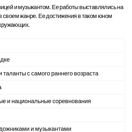
ницей и музыкантом. Ее работы выставлялись на
в своем жанре. Ее достижения в таком юном
окружающих.
одке
 таланты с самого раннего возраста
а
ые и национальные соревнования
дожниками и музыкантами