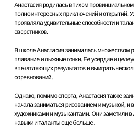
Анастасия родилась в тихом провинциальном 
полно интересных приключений и открытий. У
проявляла удивительные способности и талан
сверстников.
В школе Анастасия занималась множеством ра
плавание и лыжные гонки. Ее усердие и целе
впечатляющих результатов и выиграть неско
соревнований.
Однако, помимо спорта, Анастасия также заи
начала заниматься рисованием и музыкой, и
художниками и музыкантами. Они заметили в 
навыки и таланты еще больше.