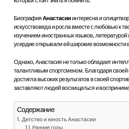
которых стоит знать и помнить.
Биография
Анастасии
интересна и олицетвор
искусствоведа и росла вместе с любовью к тв
изучением иностранных языков, литературой и
усердие открывали ей широкие возможности в
Однако, Анастасия не только обладает интел
талантливым спортсменом. Благодаря своей с
достигла высоких результатов в своей спорти
заставляют людей восхищаться и воспринимат
Содержание
Детство и юность Анастасии
Ранние годы