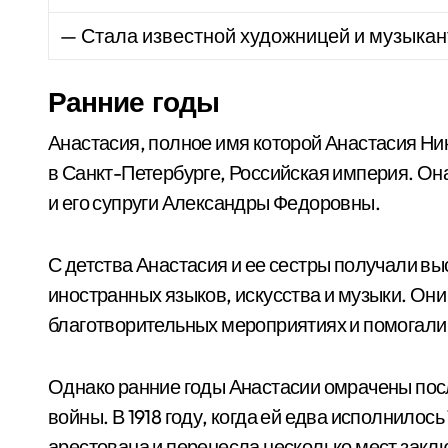
— Стала известной художницей и музыкант
Ранние годы
Анастасия, полное имя которой Анастасия Ни
в Санкт-Петербурге, Российская империя. Он
и его супруги Александры Федоровны.
С детства Анастасия и ее сестры получали в
иностранных языков, искусства и музыки. Они
благотворительных мероприятиях и помогал
Однако ранние годы Анастасии омрачены пос
войны. В 1918 году, когда ей едва исполнилось
арестована и перенесла несколько мест закл