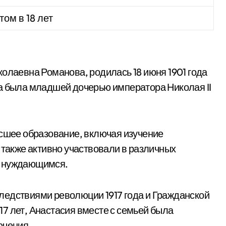
ом в 18 лет
колаевна Романова, родилась 18 июня 1901 года
а была младшей дочерью императора Николая II
ысшее образование, включая изучение
 также активно участвовали в различных
и нуждающимся.
ледствиями революции 1917 года и Гражданской
 17 лет, Анастасия вместе с семьей была
ючения.