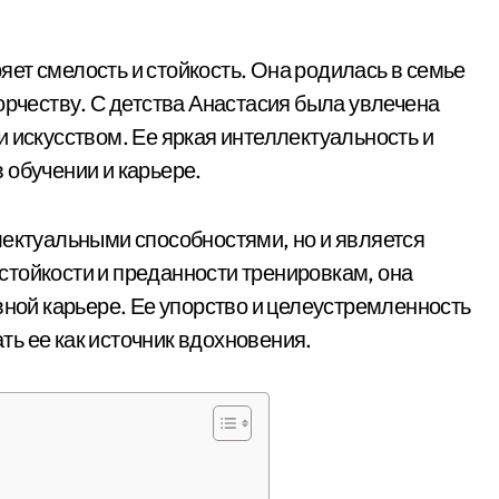
яет смелость и стойкость. Она родилась в семье
орчеству. С детства Анастасия была увлечена
 искусством. Ее яркая интеллектуальность и
 обучении и карьере.
лектуальными способностями, но и является
тойкости и преданности тренировкам, она
вной карьере. Ее упорство и целеустремленность
ь ее как источник вдохновения.