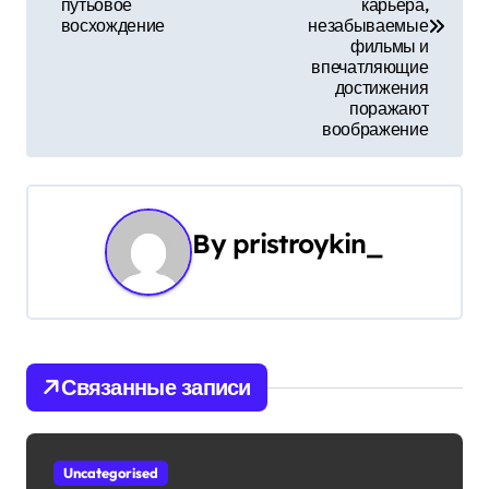
в
путьовое
карьера,
восхождение
незабываемые
и
фильмы и
впечатляющие
г
достижения
поражают
а
воображение
ц
и
By
pristroykin_
я
п
о
Связанные записи
з
а
Uncategorised