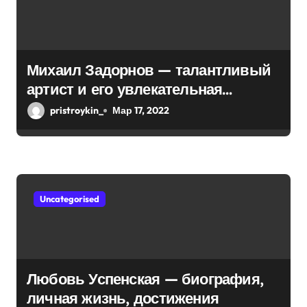
п
и
с
Михаил Задорнов — талантливый
я
артист и его увлекательная
биография — выдающиеся
м
pristroykin_
Мар 17, 2022
достижения, известность и
интересные факты из личной
жизни!
Uncategorised
Любовь Успенская — биография,
личная жизнь, достижения