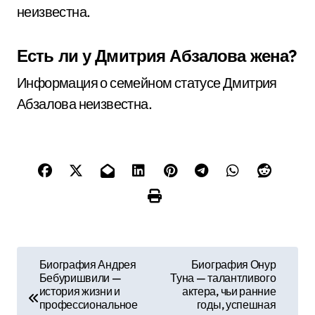
неизвестна.
Есть ли у Дмитрия Абзалова жена?
Информация о семейном статусе Дмитрия
Абзалова неизвестна.
Н
Биография Андрея
Биография Онур
Бебуришвили —
Туна — талантливого
а
история жизни и
актера, чьи ранние
профессиональное
годы, успешная