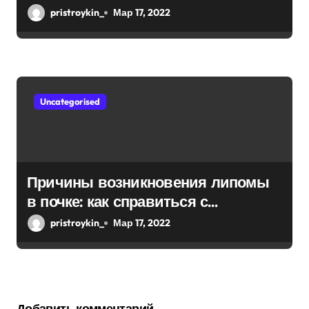
pristroykin_
Мар 17, 2022
Uncategorised
Причины возникновения липомы
в почке: как справиться с
болезнью
pristroykin_
Мар 17, 2022
Добавить комментарий