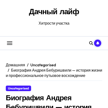
Перейти
к
Дачный лайф
содержанию
Хитрости участка
Домашняя
Uncategorised
Биография Андрея Бебуришвили — история жизни
и профессиональное путьовое восхождение
Uncategorised
Биография Андрея
Бебуришвили — история