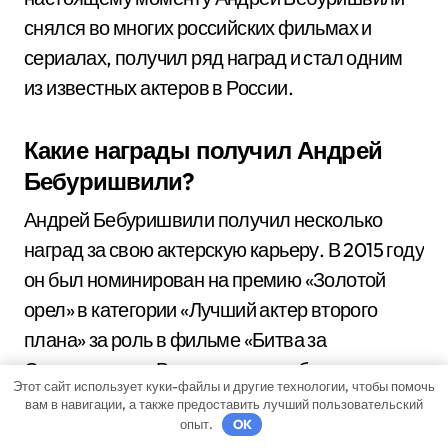
снялся во многих российских фильмах и
сериалах, получил ряд наград и стал одним
из известных актеров в России.
Какие награды получил Андрей
Бебуришвили?
Андрей Бебуришвили получил несколько
наград за свою актерскую карьеру. В 2015 году
он был номинирован на премию «Золотой
орел» в категории «Лучший актер второго
плана» за роль в фильме «Битва за
Севастополь». В том же году он был удостоен
Этот сайт использует куки-файлы и другие технологии, чтобы помочь
премии «Завтра.ру» в категории «Открытие
вам в навигации, а также предоставить лучший пользовательский
опыт.
OK
года» за свою работу в кино. Андрей