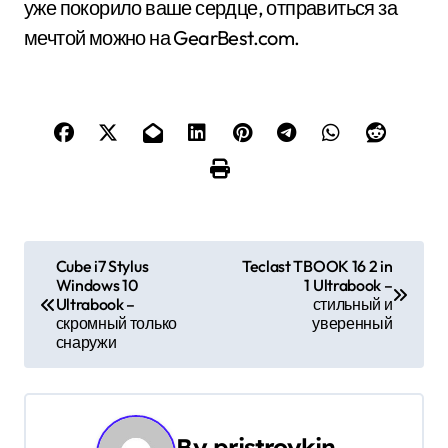
уже покорило ваше сердце, отправиться за
мечтой можно на GearBest.com.
Н
Cube i7 Stylus
Teclast TBOOK 16 2 in
Windows 10
1 Ultrabook –
а
Ultrabook –
стильный и
скромный только
уверенный
в
снаружи
и
г
By
pristroykin_