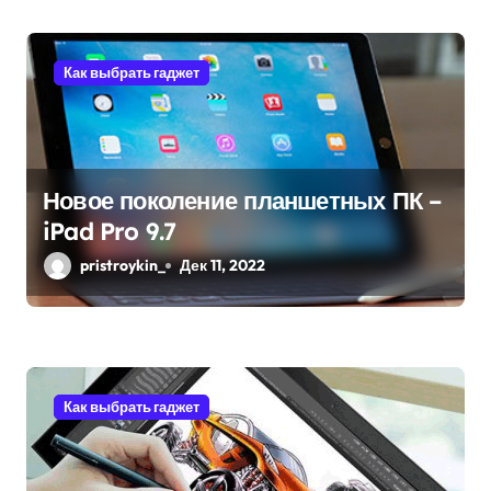
я
м
Как выбрать гаджет
Новое поколение планшетных ПК –
iPad Pro 9.7
pristroykin_
Дек 11, 2022
Как выбрать гаджет