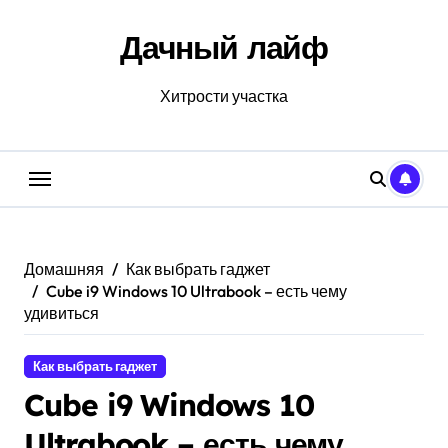
Перейти
к
Дачный лайф
содержанию
Хитрости участка
Домашняя
Как выбрать гаджет
Cube i9 Windows 10 Ultrabook – есть чему
удивиться
Как выбрать гаджет
Cube i9 Windows 10
Ultrabook – есть чему