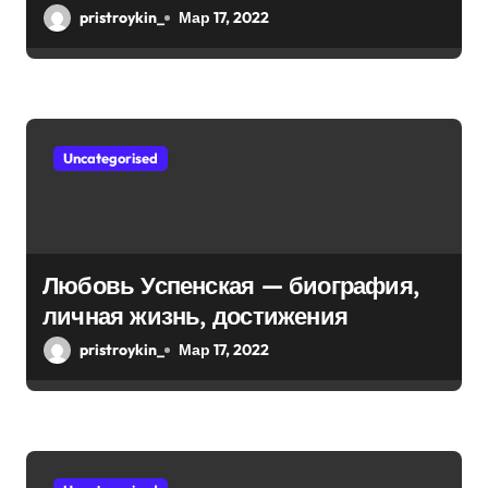
и
биография — выдающиеся
pristroykin_
Мар 17, 2022
достижения, известность и
с
интересные факты из личной
я
жизни!
м
Uncategorised
Любовь Успенская — биография,
личная жизнь, достижения
pristroykin_
Мар 17, 2022