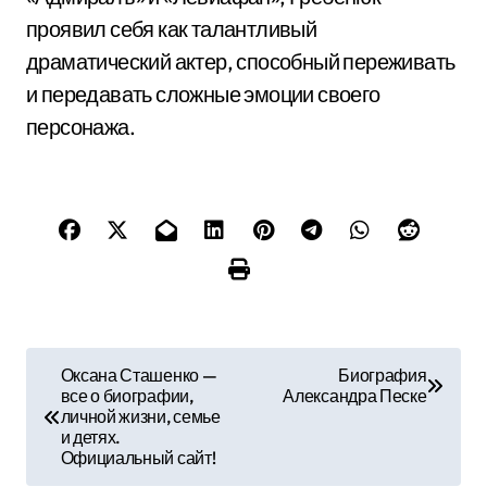
проявил себя как талантливый
драматический актер, способный переживать
и передавать сложные эмоции своего
персонажа.
Н
Оксана Сташенко —
Биография
все о биографии,
Александра Песке
а
личной жизни, семье
и детях.
в
Официальный сайт!