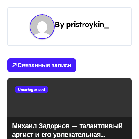
и
г
By
pristroykin_
а
ц
и
Связанные записи
я
п
Uncategorised
о
з
а
Михаил Задорнов — талантливый
п
артист и его увлекательная