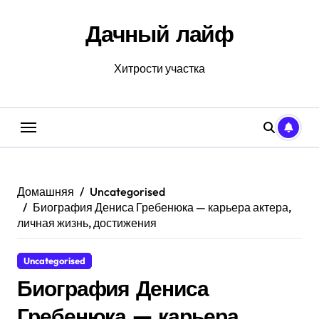
Перейти
к
Дачный лайф
содержанию
Хитрости участка
Домашняя
Uncategorised
Биография Дениса Гребенюка — карьера актера,
личная жизнь, достижения
Uncategorised
Биография Дениса
Гребенюка — карьера