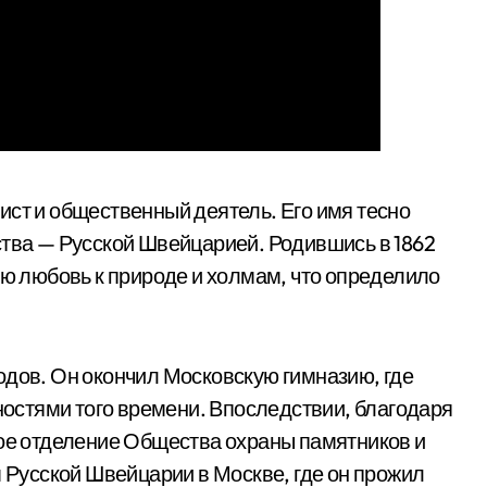
ист и общественный деятель. Его имя тесно
ства — Русской Швейцарией. Родившись в 1862
ую любовь к природе и холмам, что определило
одов. Он окончил Московскую гимназию, где
стями того времени. Впоследствии, благодаря
кое отделение Общества охраны памятников и
м Русской Швейцарии в Москве, где он прожил