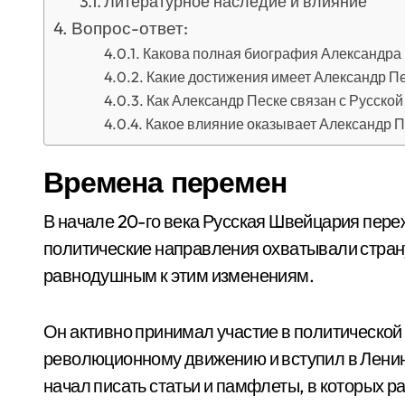
Литературное наследие и влияние
Вопрос-ответ:
Какова полная биография Александра
Какие достижения имеет Александр П
Как Александр Песке связан с Русско
Какое влияние оказывает Александр П
Времена перемен
В начале 20-го века Русская Швейцария пер
политические направления охватывали страну
равнодушным к этим изменениям.
Он активно принимал участие в политической
революционному движению и вступил в Ленин
начал писать статьи и памфлеты, в которых 