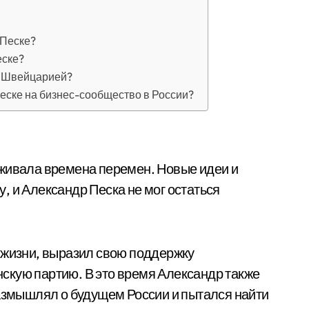
 Песке?
еске?
й Швейцарией?
еске на бизнес-сообщество в России?
еживала времена перемен. Новые идеи и
, и Александр Песка не мог остаться
 жизни, выразил свою поддержку
скую партию. В это время Александр также
размышлял о будущем России и пытался найти