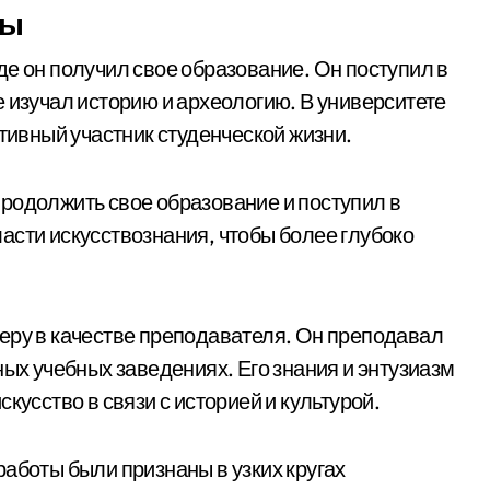
ры
де он получил свое образование. Он поступил в
 изучал историю и археологию. В университете
ктивный участник студенческой жизни.
родолжить свое образование и поступил в
асти искусствознания, чтобы более глубоко
еру в качестве преподавателя. Он преподавал
ных учебных заведениях. Его знания и энтузиазм
кусство в связи с историей и культурой.
аботы были признаны в узких кругах