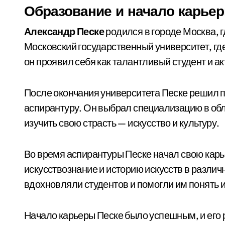
Образование и начало карье
Александр Песке
родился в городе Москва, г
Московский государственный университет, где
он проявил себя как талантливый студент и а
После окончания университета Песке решил п
аспирантуру. Он выбрал специализацию в обл
изучить свою страсть — искусство и культуру.
Во время аспирантуры Песке начал свою карь
искусствознание и историю искусств в различ
вдохновляли студентов и помогли им понять ис
Начало карьеры Песке было успешным, и его р