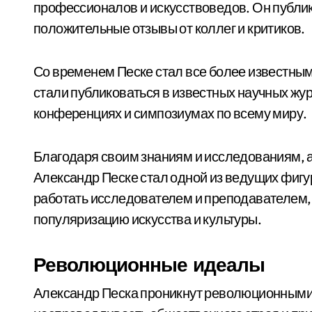
профессионалов и искусствоведов. Он публи
положительные отзывы от коллег и критиков.
Со временем Песке стал все более известны
стали публиковаться в известных научных жу
конференциях и симпозиумах по всему миру.
Благодаря своим знаниям и исследованиям, а
Александр Песке стал одной из ведущих фигу
работать исследователем и преподавателем, 
популяризацию искусства и культуры.
Революционные идеалы
Александр Песка проникнут революционными 