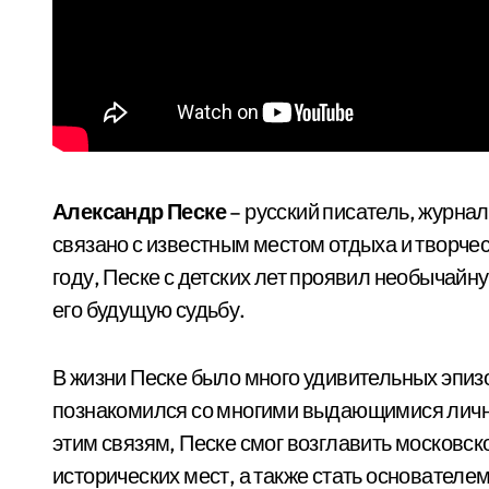
Александр Песке
– русский писатель, журнал
связано с известным местом отдыха и творче
году, Песке с детских лет проявил необычайн
его будущую судьбу.
В жизни Песке было много удивительных эпиз
познакомился со многими выдающимися лично
этим связям, Песке смог возглавить московс
исторических мест, а также стать основателе