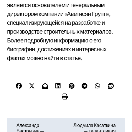
является основателем и генеральным
директором компании «Аветисян Групп»,
специализирующейся на разработке и
производстве строительных материалов.
Более подробную информацию о его
биографии, достижениях и интересных
фактах можно найти в статье.
Н
Александр
Людмила Касаткина
Бастрыкин —
— талантливая