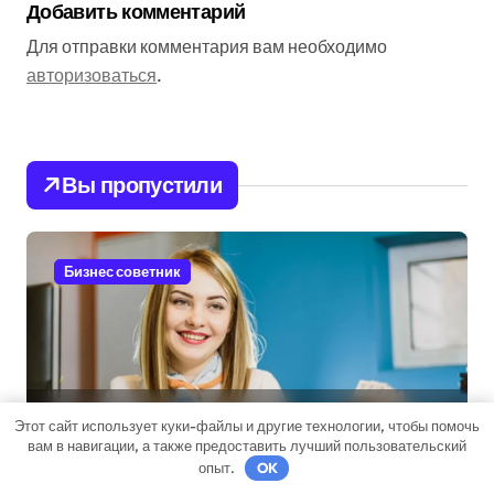
Добавить комментарий
Для отправки комментария вам необходимо
авторизоваться
.
Вы пропустили
Бизнес советник
Микрокредиты: возможности
Этот сайт использует куки-файлы и другие технологии, чтобы помочь
и подводные камни
вам в навигации, а также предоставить лучший пользовательский
опыт.
OK