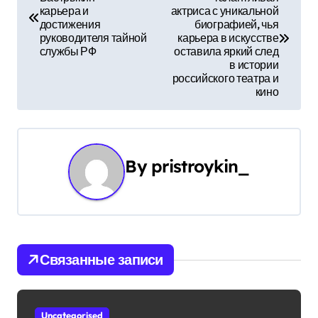
а
карьера и
актриса с уникальной
достижения
биографией, чья
в
руководителя тайной
карьера в искусстве
службы РФ
оставила яркий след
и
в истории
российского театра и
г
кино
а
ц
By
pristroykin_
и
я
п
Связанные записи
о
з
Uncategorised