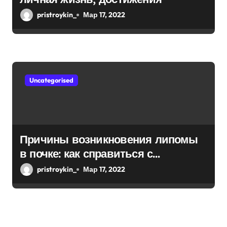
pristroykin_
Мар 17, 2022
Uncategorised
Причины возникновения липомы
в почке: как справиться с
болезнью
pristroykin_
Мар 17, 2022