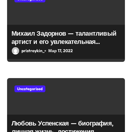
а
п
и
Михаил Задорнов — талантливый
с
артист и его увлекательная
биография — выдающиеся
я
pristroykin_
Мар 17, 2022
достижения, известность и
м
интересные факты из личной
жизни!
Uncategorised
Любовь Успенская — биография,
личная жизнь, достижения