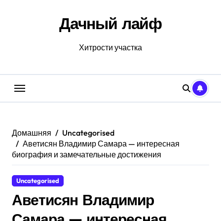
Перейти
к
Дачный лайф
содержанию
Хитрости участка
Домашняя
Uncategorised
Аветисян Владимир Самара — интересная
биография и замечательные достижения
Uncategorised
Аветисян Владимир
Самара — интересная