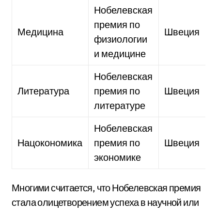
Нобелевская
премия по
Медицина
Швеция
физиологии
и медицине
Нобелевская
Литература
премия по
Швеция
литературе
Нобелевская
Нацокономика
премия по
Швеция
экономике
Многими считается, что Нобелевская премия
стала олицетворением успеха в научной или