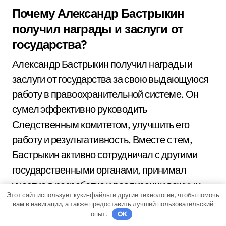
Почему Александр Бастрыкин
получил награды и заслуги от
государства?
Александр Бастрыкин получил награды и
заслуги от государства за свою выдающуюся
работу в правоохранительной системе. Он
сумел эффективно руководить
Следственным комитетом, улучшить его
работу и результативность. Вместе с тем,
Бастрыкин активно сотрудничал с другими
государственными органами, принимал
участие в разработке и реализации важных
Этот сайт использует куки-файлы и другие технологии, чтобы помочь
законодательных инициатив, направленных
вам в навигации, а также предоставить лучший пользовательский
на борьбу с преступностью и защиту прав
опыт.
OK