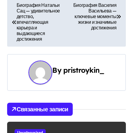
Н
Биография Натальи
Биография Василия
Сац — удивительное
Васильева —
а
детство,
ключевые моменты
впечатляющая
жизни и значимые
в
карьера и
достижения
выдающиеся
и
достижения
г
а
By
pristroykin_
ц
и
я
Связанные записи
п
о
Uncategorised