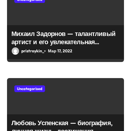
з
а
п
Михаил Задорнов — талантливый
и
артист и его увлекательная
биография — выдающиеся
с
pristroykin_
Мар 17, 2022
достижения, известность и
я
интересные факты из личной
м
жизни!
Uncategorised
Любовь Успенская — биография,