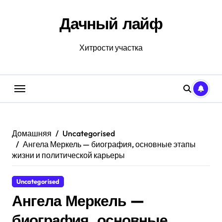
Перейти
к
Дачный лайф
содержанию
Хитрости участка
Домашняя
Uncategorised
Ангела Меркель — биография, основные этапы
жизни и политической карьеры
Uncategorised
Ангела Меркель —
биография, основные