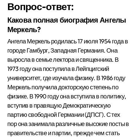
Вопрос-ответ:
Какова полная биография Ангелы
Меркель?
Ангела Меркель родилась 17 июля 1954 года в
городе Гамбург, Западная Германия. Она
выросла в семье лектора и священника. В
1973 году она поступила в Лейпцигский
университет, где изучала физику. В 1986 году
Меркель получила докторскую степень по
физике. В 1990 году она вступила в политику,
вступив в правящую Демократическую
партию свободной Германии (ДПСГ). С тех
пор она занимала различные высокие посты в
правительстве и партии, прежде чем стать