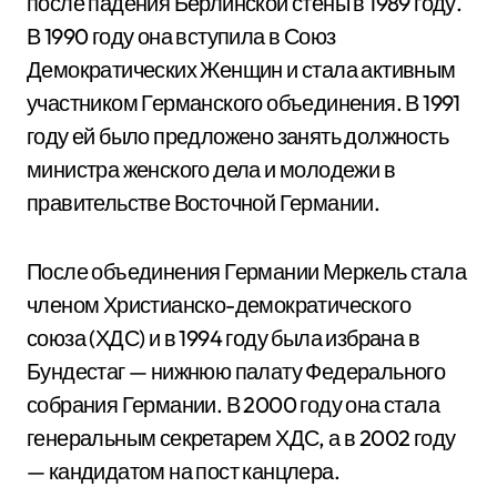
после падения Берлинской стены в 1989 году.
В 1990 году она вступила в Союз
Демократических Женщин и стала активным
участником Германского объединения. В 1991
году ей было предложено занять должность
министра женского дела и молодежи в
правительстве Восточной Германии.
После объединения Германии Меркель стала
членом Христианско-демократического
союза (ХДС) и в 1994 году была избрана в
Бундестаг — нижнюю палату Федерального
собрания Германии. В 2000 году она стала
генеральным секретарем ХДС, а в 2002 году
— кандидатом на пост канцлера.