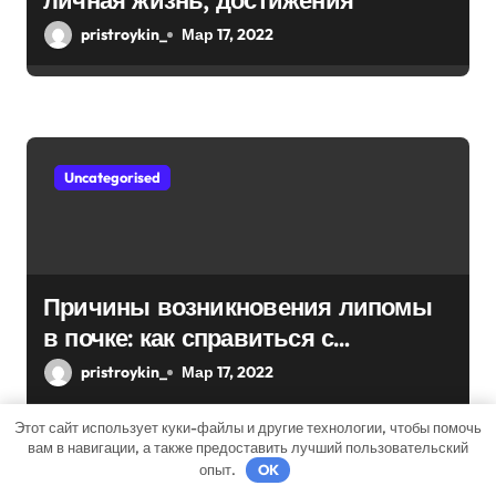
личная жизнь, достижения
pristroykin_
Мар 17, 2022
Uncategorised
Причины возникновения липомы
в почке: как справиться с
болезнью
pristroykin_
Мар 17, 2022
Этот сайт использует куки-файлы и другие технологии, чтобы помочь
вам в навигации, а также предоставить лучший пользовательский
опыт.
OK