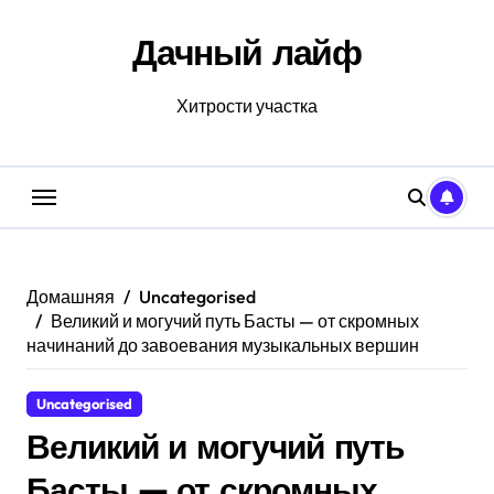
Перейти
к
Дачный лайф
содержанию
Хитрости участка
Домашняя
Uncategorised
Великий и могучий путь Басты — от скромных
начинаний до завоевания музыкальных вершин
Uncategorised
Великий и могучий путь
Басты — от скромных