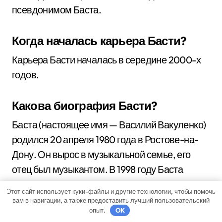
псевдонимом Баста.
Когда началась карьера Басти?
Карьера Басти началась в середине 2000-х
годов.
Какова биография Басти?
Баста (настоящее имя — Василий Вакуленко)
родился 20 апреля 1980 года в Ростове-на-
Дону. Он вырос в музыкальной семье, его
отец был музыкантом. В 1998 году Баста
переехал в Москву, где стал активно
Этот сайт использует куки-файлы и другие технологии, чтобы помочь
заниматься музыкой. В 2003 году он записал
вам в навигации, а также предоставить лучший пользовательский
опыт.
OK
свой первый альбом «Город дорог». С тех пор