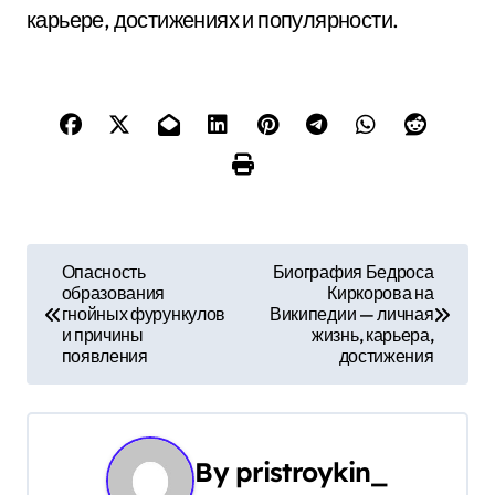
карьере, достижениях и популярности.
Н
Опасность
Биография Бедроса
образования
Киркорова на
а
гнойных фурункулов
Википедии — личная
и причины
жизнь, карьера,
в
появления
достижения
и
г
By
pristroykin_
а