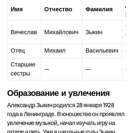
Де
Имя
Отчество
Фамилия
ро
19
Вячеслав
Михайлович
Зыкин
18
Отец
Михаил
Васильевич
—
Старшие
—
—
—
сестры
Образование и увлечения
Александр Зыкин родился 28 января 1928
года в Ленинграде. В юношестве он проявлял
увлечение музыкой, начал изучать игру на
гитаре и петь. Уже в школьные годы Зыкин