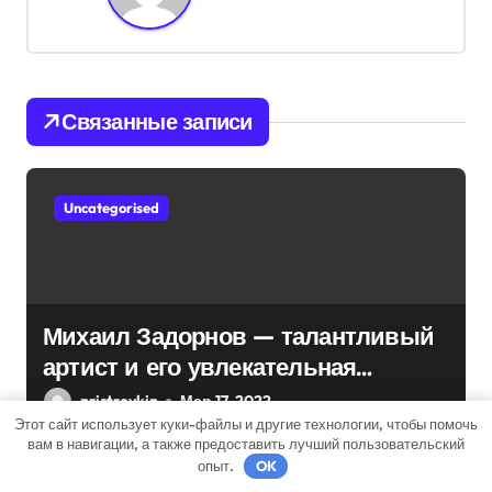
ц
и
Связанные записи
я
п
Uncategorised
о
з
а
Михаил Задорнов — талантливый
п
артист и его увлекательная
и
биография — выдающиеся
pristroykin_
Мар 17, 2022
достижения, известность и
Этот сайт использует куки-файлы и другие технологии, чтобы помочь
с
вам в навигации, а также предоставить лучший пользовательский
интересные факты из личной
опыт.
OK
жизни!