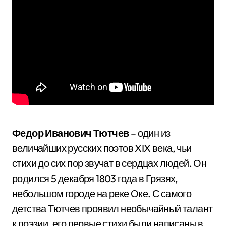
Федор Иванович Тютчев
– один из
величайших русских поэтов XIX века, чьи
стихи до сих пор звучат в сердцах людей. Он
родился 5 декабря 1803 года в Грязях,
небольшом городе на реке Оке. С самого
детства Тютчев проявил необычайный талант
к поэзии, его первые стихи были написаны в