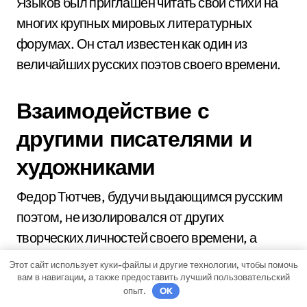
Языков был приглашен читать свои стихи на
многих крупных мировых литературных
форумах. Он стал известен как один из
величайших русских поэтов своего времени.
Взаимодействие с
другими писателями и
художниками
Федор Тютчев, будучи выдающимся русским
поэтом, не изолировался от других
творческих личностей своего времени, а
активно взаимодействовал с писателями и
Этот сайт использует куки-файлы и другие технологии, чтобы помочь
художниками, что оказало существенное
вам в навигации, а также предоставить лучший пользовательский
опыт.
OK
влияние на его собственное творчество.