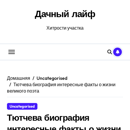
Перейти
к
Дачный лайф
содержанию
Хитрости участка
Домашняя
Uncategorised
Тютчева биография интересные факты о жизни
великого поэта
Uncategorised
Тютчева биография
интересные факты о жизни