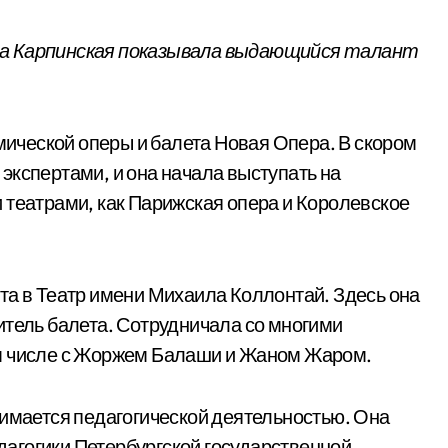
на Карпинская показывала выдающийся талант
емической оперы и балета Новая Опера. В скором
экспертами, и она начала выступать на
 театрами, как Парижская опера и Королевское
та в Театр имени Михаила Коллонтай. Здесь она
итель балета. Сотрудничала со многими
ом числе с Жоржем Балаши и Жаном Жаром.
нимается педагогической деятельностью. Она
агогики Петербургской государственной