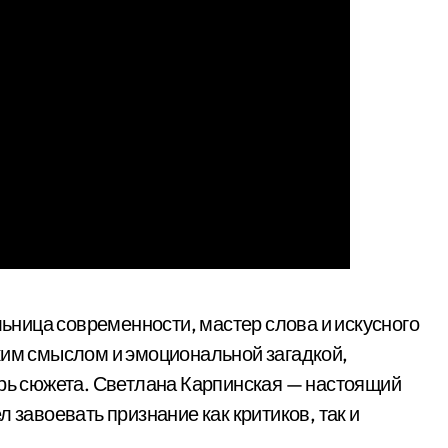
ница современности, мастер слова и искусного
ким смыслом и эмоциональной загадкой,
хрь сюжета. Светлана Карпинская — настоящий
 завоевать признание как критиков, так и