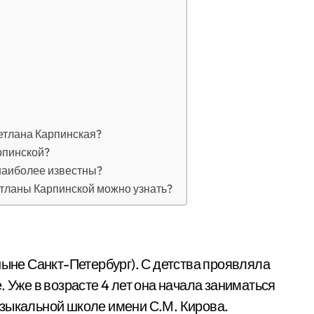
ветлана Карпинская?
рпинской?
наиболее известны?
тланы Карпинской можно узнать?
ныне Санкт-Петербург). С детства проявляла
. Уже в возрасте 4 лет она начала заниматься
узыкальной школе имени С.М. Кирова.