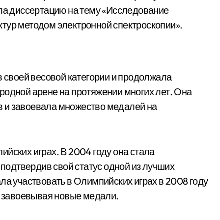
ила диссертацию на тему «Исследование
тур методом электронной спектроскопии».
в своей весовой категории и продолжала
родной арене на протяжении многих лет. Она
 и завоевала множество медалей на
йских играх. В 2004 году она стала
одтвердив свой статус одной из лучших
ла участвовать в Олимпийских играх в 2008 году
и завоевывая новые медали.