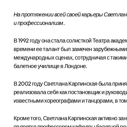
На протяжении всей своей карьеры Светла
и профессионализм.
В 1992 году она стала солисткой Театра акад
времени ее талант был замечен зарубежными 
международных сценах, сотрудничая с такими
балетное училище в Лондоне.
В 2002 году Светлана Карпинская была приня
реализовала себя как постановщик и руковод
известными хореографами и танцорами, в т
Кроме того, Светлана Карпинская активно за
является профессором кафедры балетной пед