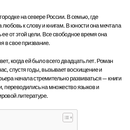
ородке на севере России. В семью, где
 любовь к слову и книгам. В юности она мечтала
ь ее от этой цели. Все свободное время она
я в свое призвание.
ет, когда ей было всего двадцать лет. Роман
час, спустя годы, вызывает восхищение и
рьера начала стремительно развиваться — книги
, переводились на множество языков и
ировой литературе.