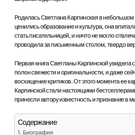
Родилась Светлана Карпинская в небольшом г
ценились образование и культура, она впитала
стать писательницей, и ничто не могло отвлеч
проводила за письменным столом, твердо вер
Первая книга Светланы Карпинской увидела св
полон свежести и оригинальности, и даже сей
восхищение критиков. От этого момента ее ка
Карпинской стали настоящими бестселлерами
принесли автору известность и признание в м
Содержание
Биография