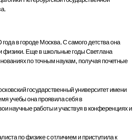
а.
 года в городе Москва. С самого детства она
 и физики. Еще в школьные годы Светлана
нованиях по точным наукам, получая почетные
осковский государственный университет имени
емя учебы она проявила себя в
вои научные работы и участвуя в конференциях и
листа по физике с отличием и приступила к