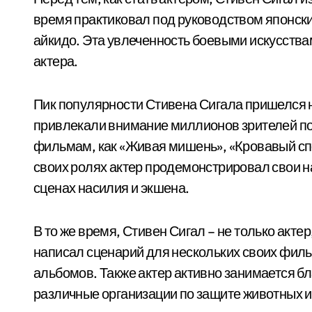
время практиковал под руководством японски
айкидо. Эта увлеченность боевыми искусства
актера.
Пик популярности Стивена Сигала пришелся н
привлекали внимание миллионов зрителей по 
фильмам, как «Живая мишень», «Кровавый спо
своих ролях актер продемонстрировал свои на
сценах насилия и экшена.
В то же время, Стивен Сигал – не только актер
написал сценарий для нескольких своих фил
альбомов. Также актер активно занимается 
различные организации по защите животных и