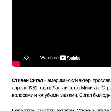
Стивен Сигал
– американский актер, прослав
апреля 1952 года в Лангли, штат Мичиган. Ст
волосами и голубыми глазами, Сигал был одн
Перед тем, как стать актером, Стивен Сигал и