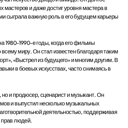
х мастеров и даже достиг уровня мастера в
ми сыграла важную роль в его будущем карьеры
а 1980-1990-е годы, когда его фильмы
всему миру. Он стал известен благодаря таким
рт», «Выстрел из будущего» и многим другим. В
выки в боевых искусствах, часто снимаясь в
, но и продюсер, сценарист и музыкант. Он
ьмов и выпустил несколько музыкальных
благотворительной деятельностью, поддерживая
 прав людей.