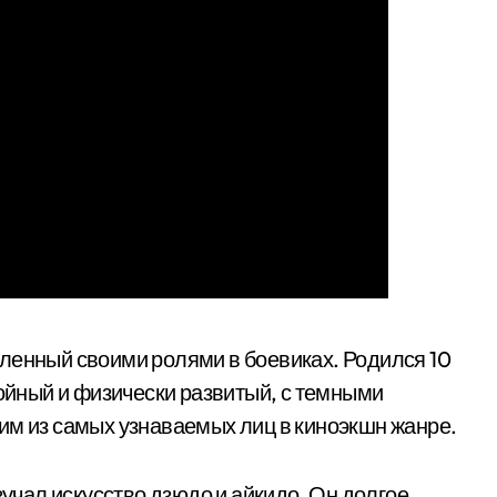
ленный своими ролями в боевиках. Родился 10
ройный и физически развитый, с темными
им из самых узнаваемых лиц в киноэкшн жанре.
зучал искусство дзюдо и айкидо. Он долгое