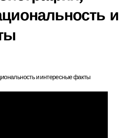
ациональность и
ты