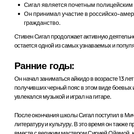
Сигал является почетным полицейским
Он принимал участие в российско-амер
гражданство.
Стивен Сигал продолжает активную деятельно
остается одной из самых узнаваемых и попул
Ранние годы:
Он начал заниматься айкидо в возрасте 13 ле
получивших черный пояс в этом виде боевых и
увлекался музыкой и играл на гитаре.
После окончания школы Сигал поступил в Мич
литературу и культуру. В это время он также
вместе с великим мастером Сирией Ойамой, к