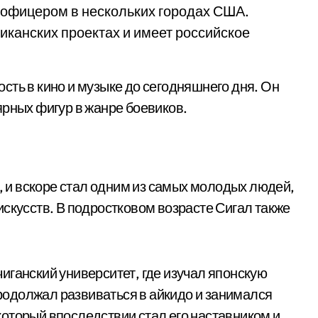
 офицером в нескольких городах США.
иканских проектах и имеет российское
сть в кино и музыке до сегодняшнего дня. Он
ярных фигур в жанре боевиков.
т, и вскоре стал одним из самых молодых людей,
скусств. В подростковом возрасте Сигал также
иганский университет, где изучал японскую
 продолжал развиваться в айкидо и занимался
оторый впоследствии стал его наставником и