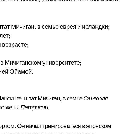
штат Мичиган, в семье еврея и ирландки;
лет;
 возрасте;
 в Мичиганском университете;
ией Ойамой.
Лансинге, штат Мичиган, в семье
Самюэля
его жены
Патрисии
.
ортом. Он начал тренироваться в японском