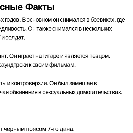
есные Факты
-х годов. В основном он снимался в боевиках, где
дливость. Он также снимался в нескольких
 и солдат.
нт. Он играет на гитаре и является певцом.
саундтреки к своим фильмам.
алы и контроверзии. Он был замешан в
чая обвинения в сексуальных домогательствах.
т черным поясом 7-го дана.