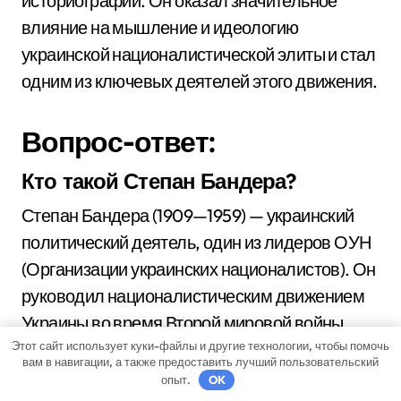
историографии. Он оказал значительное
влияние на мышление и идеологию
украинской националистической элиты и стал
одним из ключевых деятелей этого движения.
Вопрос-ответ:
Кто такой Степан Бандера?
Степан Бандера (1909—1959) — украинский
политический деятель, один из лидеров ОУН
(Организации украинских националистов). Он
руководил националистическим движением
Украины во время Второй мировой войны.
Этот сайт использует куки-файлы и другие технологии, чтобы помочь
вам в навигации, а также предоставить лучший пользовательский
Какова биография Степана
опыт.
OK