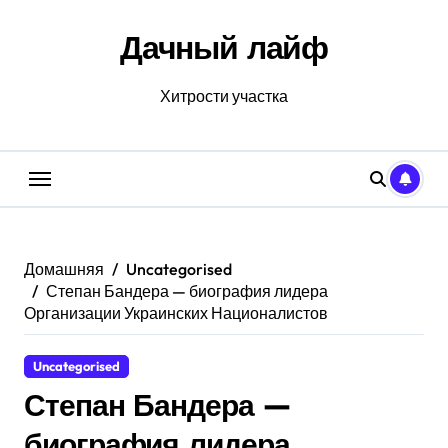
Перейти
к
Дачный лайф
содержанию
Хитрости участка
Домашняя
Uncategorised
Степан Бандера — биография лидера
Организации Украинских Националистов
Uncategorised
Степан Бандера —
биография лидера