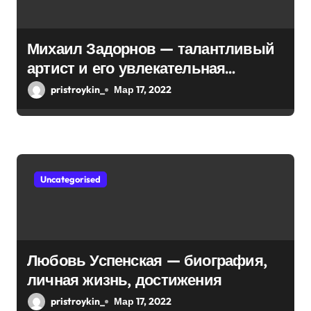
а
п
Михаил Задорнов — талантливый
и
артист и его увлекательная
биография — выдающиеся
с
pristroykin_
Мар 17, 2022
достижения, известность и
я
интересные факты из личной
м
жизни!
Uncategorised
Любовь Успенская — биография,
личная жизнь, достижения
pristroykin_
Мар 17, 2022