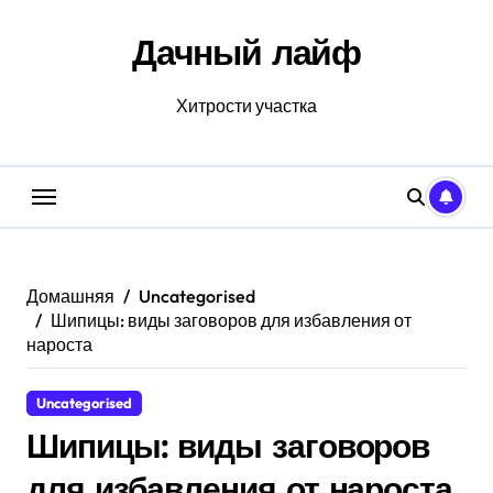
Перейти
к
Дачный лайф
содержанию
Хитрости участка
Домашняя
Uncategorised
Шипицы: виды заговоров для избавления от
нароста
Uncategorised
Шипицы: виды заговоров
для избавления от нароста