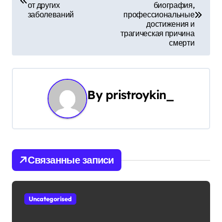
а
от других
биография,
заболеваний
профессиональные
в
достижения и
трагическая причина
и
смерти
г
а
By
pristroykin_
ц
и
я
Связанные записи
п
о
Uncategorised
з