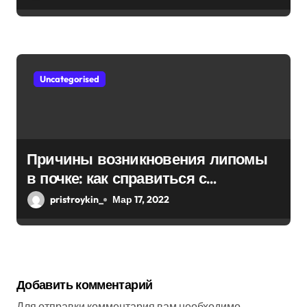
Uncategorised
Причины возникновения липомы
в почке: как справиться с
болезнью
pristroykin_
Мар 17, 2022
Добавить комментарий
Для отправки комментария вам необходимо