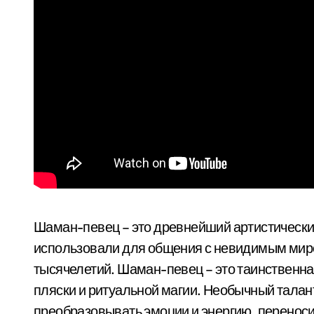
Шаман-певец – это древнейший артистический
использовали для общения с невидимым миром
тысячелетий. Шаман-певец – это таинственна
пляски и ритуальной магии. Необычный талан
преобразовывать эмоции и энергию, переноси