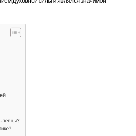
чием духовной силы и являлся значимой
лей
н-певцы?
тике?