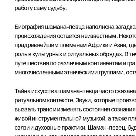
работу саму судьбу.
Биография шамана-певца наполнена загадками
происхождения остается неизвестным. Некото
прадревнейшим племенам Африки и Азии, где
роль в культурных и ритуальных обрядах. В 
путешествия по различным континентам и гра
многочисленными этническими группами, оста
Тайна искусства шамана-певца часто связана
ритуальном контексте. Звуки, которые произ
вызвать транс и изменять состояния сознани
живой инструментальной музыкой, а также пл
связи и духовные практики. Шаман-певец, б