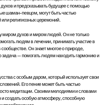
т духов и предсказывать будущее с помощью
мые шаман-певцом, могут быть частью
 или религиозных церемоний.
миром духов и миром людей. Он не только
помогать людям в лечении, принимать участие в
 сообществе. Он знает многое о природе,
го задача — помогать людям находить гармонию и
сства с особым даром, который использует свои
словений. Его пение может быть частью
просто медитации. Своими мелодиями и словами
 и создать особую атмосферу, способную