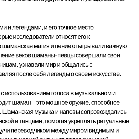
 и легендами, и его точное место
рые исследователи относят его к
 шаманская магия и пение отыгрывали важную
течение веков шаманы-певцы совершали свои
ницам, узнавали мир и общались с
вляя после себя легенды о своем искусстве.
 с использованием голоса в музыкальном и
водит шаман – это мощное оружие, способное
я. Шаманская музыка и напевы сопровождались
яской и танцами, помогая укреплять ритуальные
удучи переводчиком между миром видимым и