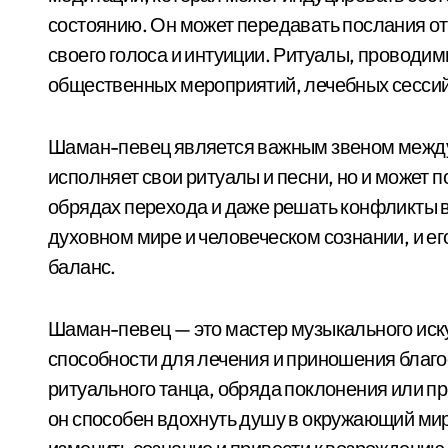
состоянию. Он может передавать послания о
своего голоса и интуиции. Ритуалы, проводи
общественных мероприятий, лечебных сессий
Шаман-певец является важным звеном между 
исполняет свои ритуалы и песни, но и может 
обрядах перехода и даже решать конфликты в
духовном мире и человеческом сознании, и е
баланс.
Шаман-певец — это мастер музыкального иску
способности для лечения и приношения благо
ритуального танца, обряда поклонения или 
он способен вдохнуть душу в окружающий мир