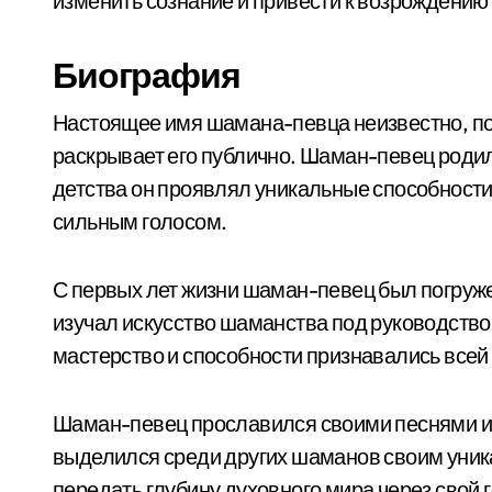
изменить сознание и привести к возрождению
Биография
Настоящее имя шамана-певца неизвестно, пос
раскрывает его публично. Шаман-певец родил
детства он проявлял уникальные способности
сильным голосом.
С первых лет жизни шаман-певец был погруже
изучал искусство шаманства под руководством
мастерство и способности признавались всей
Шаман-певец прославился своими песнями и
выделился среди других шаманов своим уник
передать глубину духовного мира через свой 