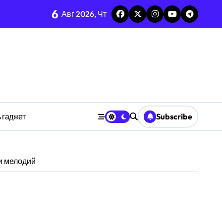
тых системах
6
Авг 2026, Чт
изадачности
ве
 гаджет
Subscribe
анстве
и мелодий
ности индивидуума
ве