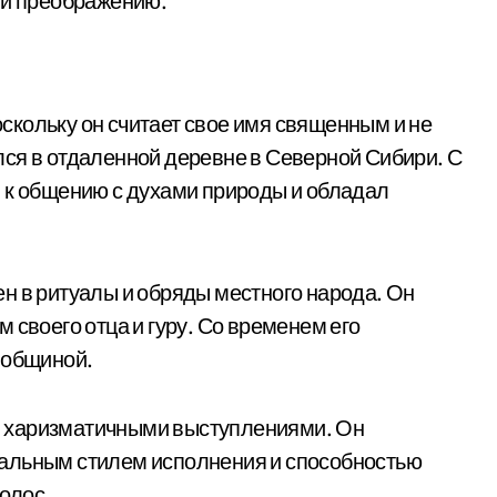
 и преображению.
кольку он считает свое имя священным и не
ся в отдаленной деревне в Северной Сибири. С
 к общению с духами природы и обладал
н в ритуалы и обряды местного народа. Он
 своего отца и гуру. Со временем его
 общиной.
 харизматичными выступлениями. Он
альным стилем исполнения и способностью
голос.