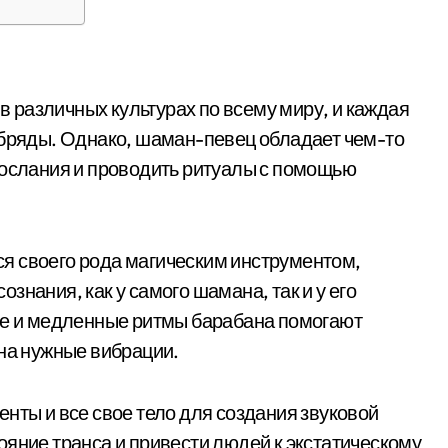
различных культурах по всему миру, и каждая
обряды. Однако, шаман-певец обладает чем-то
послания и проводить ритуалы с помощью
я своего рода магическим инструментом,
знания, как у самого шамана, так и у его
нье и медленные ритмы барабана помогают
 на нужные вибрации.
нты и все свое тело для создания звуковой
ояние транса и привести людей к экстатическому