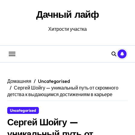
Перейти
к
Дачный лайф
содержанию
Хитрости участка
Домашняя
Uncategorised
Сергей Шойгу — уникальный путь от скромного
детства к выдающимся достижениям в карьере
Uncategorised
Сергей Шойгу —
уникальный путь от