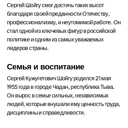
Сергей Шойгу смог достичь таких высот
благодаря своей преданности Отечеству,
профессионализму, и неутомимой работе. Он
стал одной из ключевых фигур в российской
политике и одним из самых уважаемых
лидеров страны.
Семья и воспитание
Сергей Кужугетович Шойгу родился 21 мая
1955 года в городе Чадан, республика Тыва.
Он вырос в семье сильных, независимых
людей, которые внушали ему ценность труда,
дисциплины и справедливости.