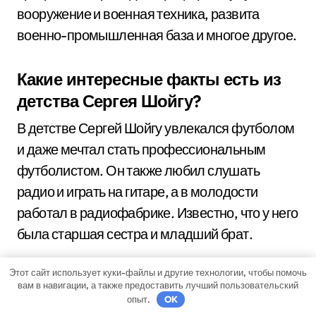
вооружение и военная техника, развита
военно-промышленная база и многое другое.
Какие интересные факты есть из
детства Сергея Шойгу?
В детстве Сергей Шойгу увлекался футболом
и даже мечтал стать профессиональным
футболистом. Он также любил слушать
радио и играть на гитаре, а в молодости
работал в радиофабрике. Известно, что у него
была старшая сестра и младший брат.
Этот сайт использует куки-файлы и другие технологии, чтобы помочь
Какой полный текст биографии
вам в навигации, а также предоставить лучший пользовательский
Шойгу?
опыт.
OK