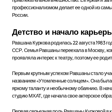
профессионализмом делает ее одной из самы
России.
Детство и начало карьер
Равшана Куркова родилась 22 августа 1983 го
ССР. Семья Равшаны переехала в Москву, когд
проявляла интерес к театру, поэтому ее роди
Первым крупным успехом Равшаны стало учас
названием «Утомленные солнцем». Она была
яркому таланту и необычному обаянию. В нач
студию МХАТ, где начала свое актерское обра
Первая серьезная роль Равшаны Курковой в ки