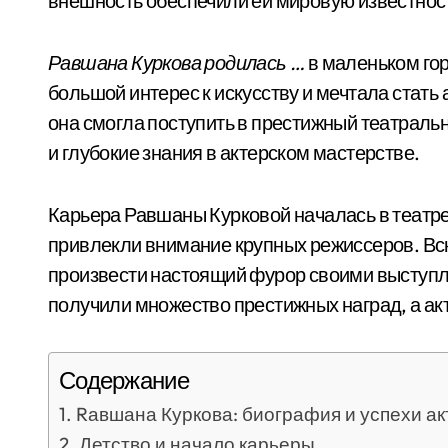
внешность обеспечили ей мировую известнос
Равшана Куркова родилась …
в маленьком гор
большой интерес к искусству и мечтала стать 
она смогла поступить в престижный театраль
и глубокие знания в актерском мастерстве.
Карьера Равшаны Курковой началась в театре,
привлекли внимание крупных режиссеров. Вск
произвести настоящий фурор своими выступ
получили множество престижных наград, а ак
Содержание
Rавшана Куркова: биография и успехи а
Детство и начало карьеры