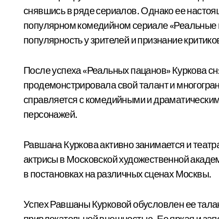
снявшись в ряде сериалов. Однако ее настоящ
популярном комедийном сериале «Реальные п
популярность у зрителей и признание критико
После успеха «Реальных пацанов» Куркова сн
продемонстрировала свой талант и многогран
справляется с комедийными и драматическим
персонажей.
Равшана Куркова активно занимается и теат
актрисы в Московской художественной академ
в постановках на различных сценах Москвы.
Успех Равшаны Курковой обусловлен ее тала
привлекательной внешностью. Ее яркая и зап