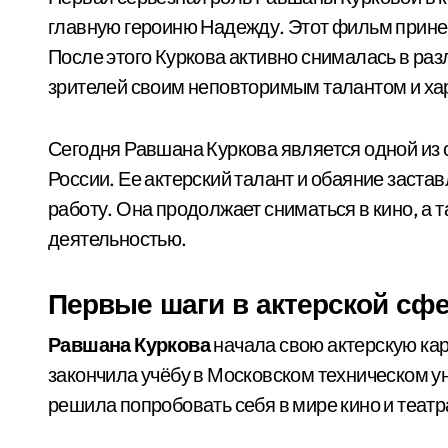
главную героиню Надежду. Этот фильм принес
После этого Куркова активно снималась в ра
зрителей своим неповторимым талантом и ха
Сегодня Равшана Куркова является одной из 
России. Ее актерский талант и обаяние заста
работу. Она продолжает сниматься в кино, а 
деятельностью.
Первые шаги в актерской сф
Равшана Куркова
начала свою актерскую кар
закончила учёбу в Московском техническом у
решила попробовать себя в мире кино и театр