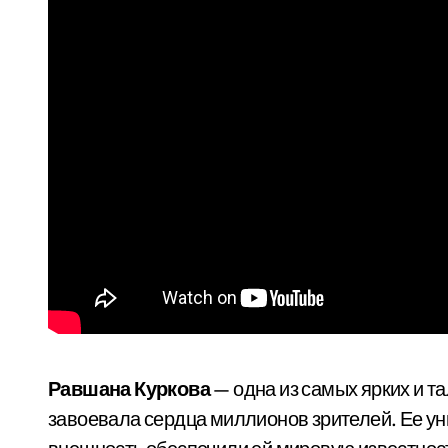
Равшана Куркова
— одна из самых ярких и т
завоевала сердца миллионов зрителей. Ее уни