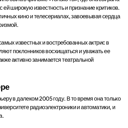
 ей широкую известность и признание критиков.
зличных кино и телесериалах, завоевывая сердца
ризмой.
самых известных и востребованных актрис в
вляют поклонников восхищаться и уважать ее
также активно занимается театральной
ере
ьеру в далеком 2005 году. В то время она только
ниверситете радиоэлектроники и автоматики, и
а.