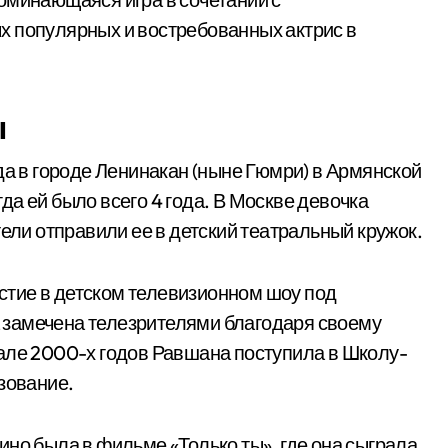
х популярных и востребованных актрис в
ы
да в городе Ленинакан (ныне Гюмри) в Армянской
а ей было всего 4 года. В Москве девочка
тели отправили ее в детский театральный кружок.
тие в детском телевизионном шоу под
 замечена телезрителями благодаря своему
але 2000-х годов Равшана поступила в Школу-
зование.
но была в фильме «Только ты», где она сыграла