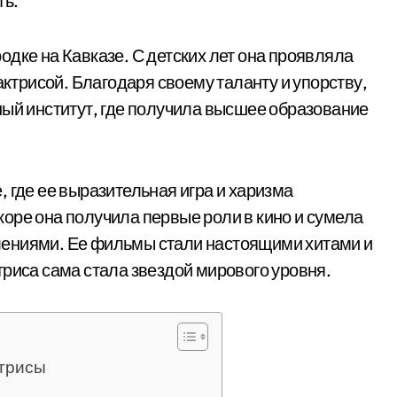
ть.
одке на Кавказе. С детских лет она проявляла
актрисой. Благодаря своему таланту и упорству,
ный институт, где получила высшее образование
 где ее выразительная игра и харизма
оре она получила первые роли в кино и сумела
лениями. Ее фильмы стали настоящими хитами и
триса сама стала звездой мирового уровня.
ктрисы