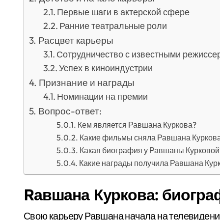
Первые шаги в актерской сфере
Ранние театральные роли
Расцвет карьеры
Сотрудничество с известными режиссе
Успех в киноиндустрии
Признание и награды
Номинации на премии
Вопрос-ответ:
Кем является Равшана Куркова?
Какие фильмы сняла Равшана Курков
Какая биография у Равшаны Курковой
Какие награды получила Равшана Курк
Rавшана Куркова: биогра
Свою карьеру Равшана начала на телевидени