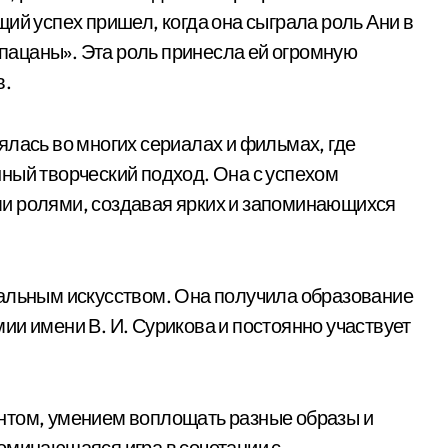
ий успех пришел, когда она сыграла роль Ани в
ацаны». Эта роль принесла ей огромную
в.
ялась во многих сериалах и фильмах, где
ный творческий подход. Она с успехом
и ролями, создавая ярких и запоминающихся
ральным искусством. Она получила образование
ии имени В. И. Сурикова и постоянно участвует
нтом, умением воплощать разные образы и
оминающаяся игра в сочетании с