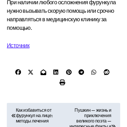
При наличии любого осложнения фурункула
нужно вызывать скорую помощь или срочно
направляться в медицинскую клинику за
помощью.
Источник
Н
Как избавиться от
Пушкин — жизнь и
фурункул на лице:
приключения
а
методы лечения
великого поэта —
интересные факты и