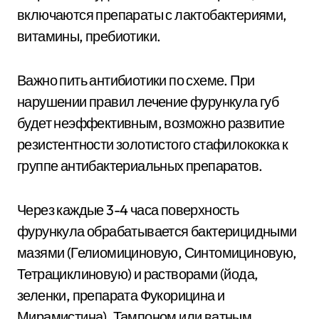
включаются препараты с лактобактериями,
витамины, пребиотики.
Важно пить антибиотики по схеме. При
нарушении правил лечение фурункула губ
будет неэффективным, возможно развитие
резистентности золотистого стафилококка к
группе антибактериальных препаратов.
Через каждые 3-4 часа поверхность
фурункула обрабатывается бактерицидными
мазями (Гелиомициновую, Синтомициновую,
Тетрациклиновую) и растворами (йода,
зеленки, препарата Фукорицина и
Мирамистина). Тампоном или ватным