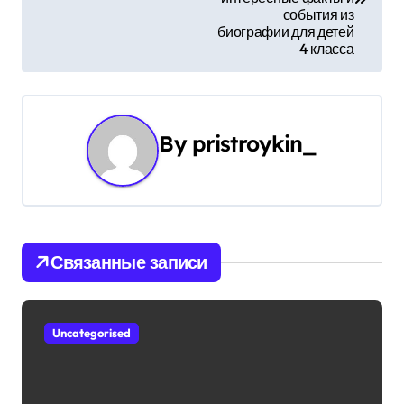
в
события из
биографии для детей
и
4 класса
г
а
By
pristroykin_
ц
и
я
Связанные записи
п
о
Uncategorised
з
а