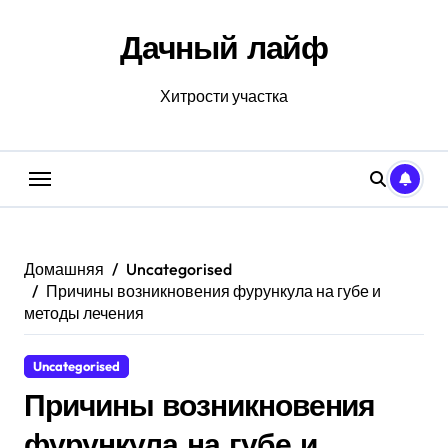
Перейти
к
Дачный лайф
содержанию
Хитрости участка
Домашняя
Uncategorised
Причины возникновения фурункула на губе и
методы лечения
Uncategorised
Причины возникновения
фурункула на губе и