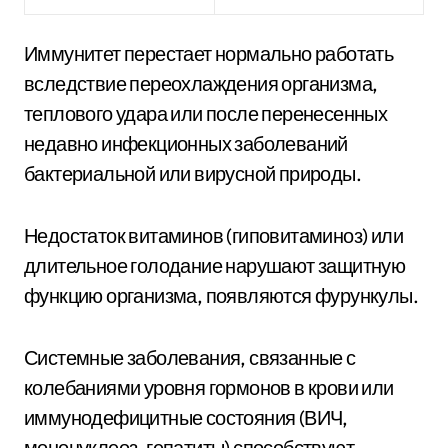
Иммунитет перестает нормально работать
вследствие переохлаждения организма,
теплового удара или после перенесенных
недавно инфекционных заболеваний
бактериальной или вирусной природы.
Недостаток витаминов (гиповитаминоз) или
длительное голодание нарушают защитную
функцию организма, появляются фурункулы.
Системные заболевания, связанные с
колебаниями уровня гормонов в крови или
иммунодефицитные состояния (ВИЧ,
мононуклеоз, гепатиты) способствуют