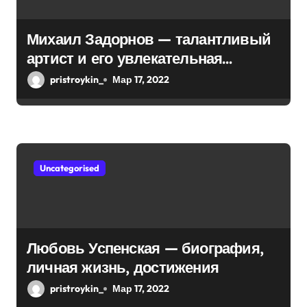
и
с
Михаил Задорнов — талантливый
я
артист и его увлекательная
биография — выдающиеся
м
pristroykin_
Мар 17, 2022
достижения, известность и
интересные факты из личной
жизни!
Uncategorised
Любовь Успенская — биография,
личная жизнь, достижения
pristroykin_
Мар 17, 2022