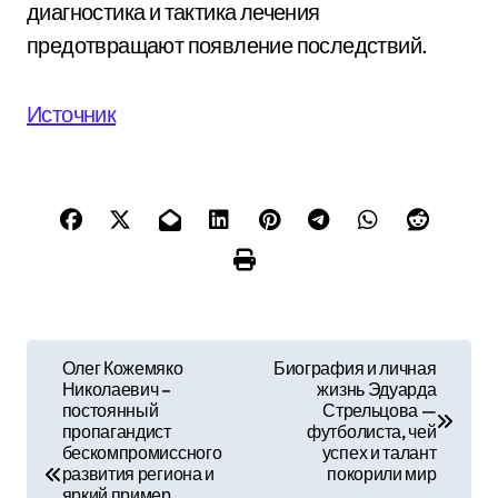
диагностика и тактика лечения
предотвращают появление последствий.
Источник
Н
Олег Кожемяко
Биография и личная
Николаевич –
жизнь Эдуарда
а
постоянный
Стрельцова —
пропагандист
футболиста, чей
в
бескомпромиссного
успех и талант
развития региона и
покорили мир
яркий пример