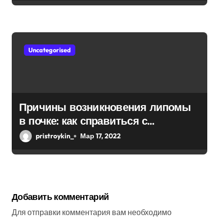
Uncategorised
Причины возникновения липомы
в почке: как справиться с
болезнью
pristroykin_
Мар 17, 2022
Добавить комментарий
Для отправки комментария вам необходимо