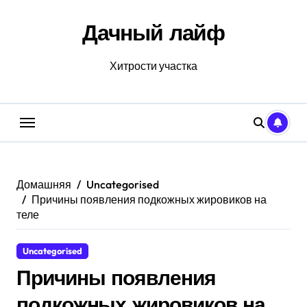
Перейти
к
Дачный лайф
содержанию
Хитрости участка
Домашняя
Uncategorised
Причины появления подкожных жировиков на
теле
Uncategorised
Причины появления
подкожных жировиков на