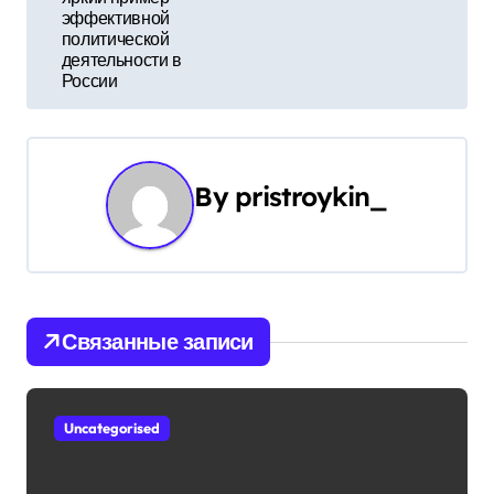
и
эффективной
г
политической
деятельности в
а
России
ц
и
By
pristroykin_
я
п
о
Связанные записи
з
а
Uncategorised
п