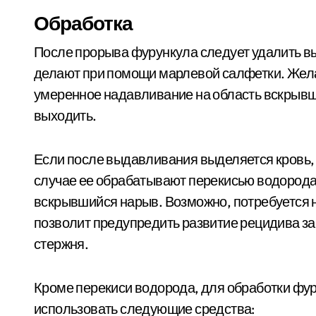
Обработка
После прорыва фурункула следует удалить в
делают при помощи марлевой салфетки. Желат
умеренное надавливание на область вскрывш
выходить.
Если после выдавливания выделяется кровь, 
случае ее обрабатывают перекисью водорода
вскрывшийся нарыв. Возможно, потребуется н
позволит предупредить развитие рецидива з
стержня.
Кроме перекиси водорода, для обработки фу
использовать следующие средства: