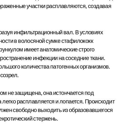
ораженные участки расплавляются, создавая
разуя инфильтрационный вал. В условиях
ости в волосяной сумке стафилококк
рункулом имеет анатомические строго
ространение инфекции на соседние ткани.
ольшого количества патогенных организмов.
 созрел.
м не защищена, она истончается под
 легко расплавляется и лопается. Происходит
лжен свободно выходить из образовавшегося
екротический стержень.