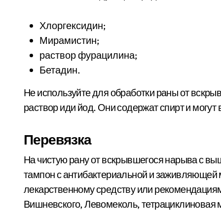
Хлоргексидин;
Мирамистин;
раствор фурацилина;
Бетадин.
Не используйте для обработки раны от вскр
раствор иди йод. Они содержат спирт и могут
Перевязка
На чистую рану от вскрывшегося нарыва с 
тампон с антибактериальной и заживляющей м
лекарственному средству или рекомендациям
Вишневского, Левомеколь, тетрациклиновая 