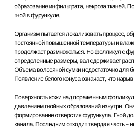
образование инфильтрата, некроза тканей. П
гной в фурункуле.
Организм пытается локализовать процесс, об
постоянной повышенной температуры и влажн
продолжает размножаться. Но фолликул с фу
определенные размеры, вал сдерживает расп
Объема волосяной сумки недостаточно для б
Появление белого конуса означает, что нарыв
Поверхность кожи над пораженным фолликуло
давлением гнойных образований изнутри. Она
формирование отверстия фурункула. Гной до
канала. Последним отходит твердая часть – н