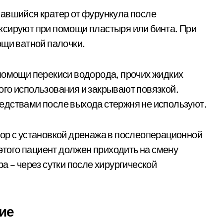
вавшийся кратер от фурункула после
ксируют при помощи пластыря или бинта. При
ощи ватной палочки.
помощи перекиси водорода, прочих жидких
го использования и закрывают повязкой.
едствами после выхода стержня не используют.
ор с установкой дренажа в послеоперационной
 этого пациент должен приходить на смену
а – через сутки после хирургической
ие