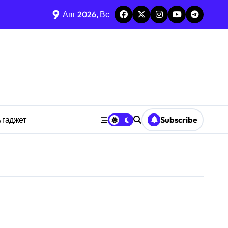
9
Авг 2026, Вс
изадачности
ве
 гаджет
Subscribe
анстве
ности индивидуума
ве