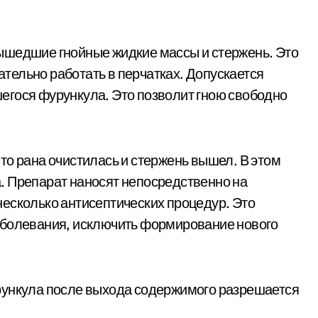
ышедшие гнойные жидкие массы и стержень. Это
ельно работать в перчатках. Допускается
егося фурункула. Это позволит гною свободно
то рана очистилась и стержень вышел. В этом
. Препарат наносят непосредственно на
есколько антисептических процедур. Это
аболевания, исключить формирование нового
рункула после выхода содержимого разрешается