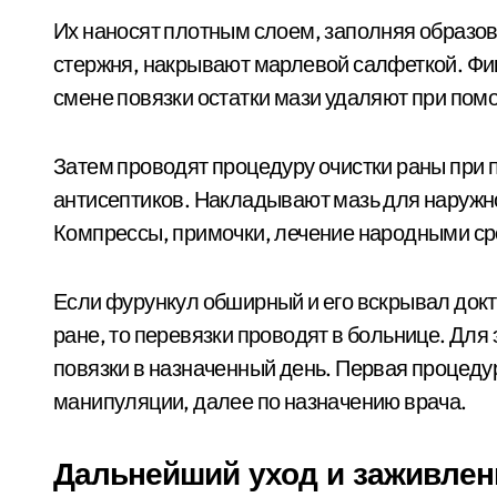
Их наносят плотным слоем, заполняя образо
стержня, накрывают марлевой салфеткой. Фи
смене повязки остатки мази удаляют при пом
Затем проводят процедуру очистки раны при 
антисептиков. Накладывают мазь для наружно
Компрессы, примочки, лечение народными ср
Если фурункул обширный и его вскрывал докт
ране, то перевязки проводят в больнице. Для
повязки в назначенный день. Первая процедур
манипуляции, далее по назначению врача.
Дальнейший уход и заживлен