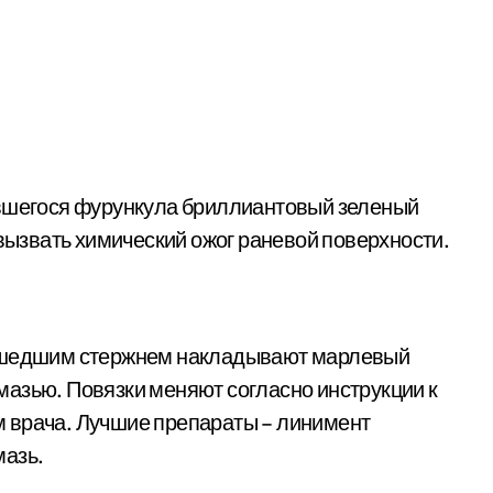
ывшегося фурункула бриллиантовый зеленый
 вызвать химический ожог раневой поверхности.
вышедшим стержнем накладывают марлевый
азью. Повязки меняют согласно инструкции к
 врача. Лучшие препараты – линимент
мазь.