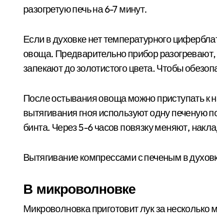
разогретую печь на 6-7 минут.
Если в духовке нет температурного циферблат
овоща. Предварительно прибор разогревают, з
запекают до золотистого цвета. Чтобы обезоп
После остывания овоща можно приступать к 
вытягивания гноя используют одну печеную п
бинта. Через 5-6 часов повязку меняют, накл
Вытягивание компрессами с печеным в духовке
В микроволновке
Микроволновка приготовит лук за несколько м