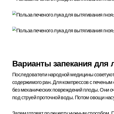
Варианты запекания для л
Последователи народной медицины советуют 
содержимого ран. Для компрессов с печеным 
без механических повреждений плоды. Они 
под струей проточной воды. Потом овощи на
Затем готовят по рецепту нужным способом. 