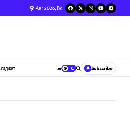
9
Авг 2026, Вс
изадачности
ве
 гаджет
Subscribe
анстве
ности индивидуума
ве