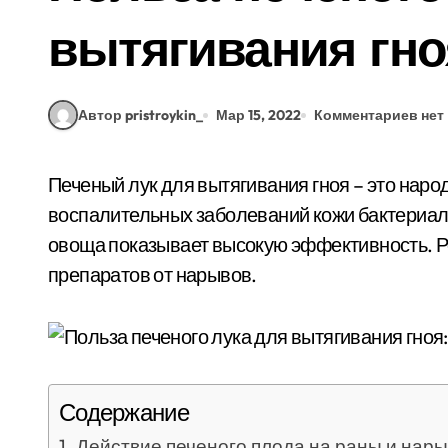
вытягивания гно
Автор pristroykin_
Мар 15, 2022
Комментариев нет
Печеный лук для вытягивания гноя – это народное средство, которое борется с проявлениями
воспалительных заболеваний кожи бактериал
овоща показывает высокую эффективность. Р
препаратов от нарывов.
Содержание
Действие печеного плода на раны и нар