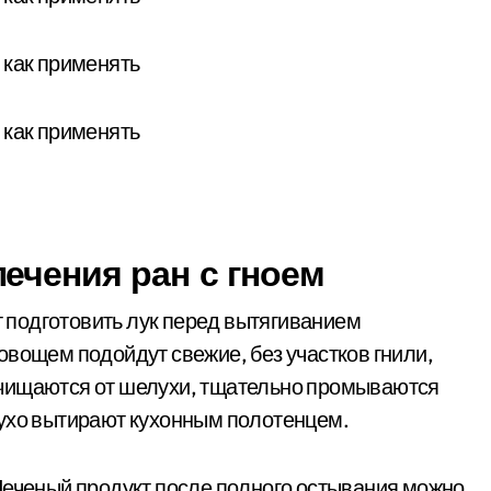
ечения ран с гноем
подготовить лук перед вытягиванием
овощем подойдут свежие, без участков гнили,
очищаются от шелухи, тщательно промываются
сухо вытирают кухонным полотенцем.
Печеный продукт после полного остывания можно