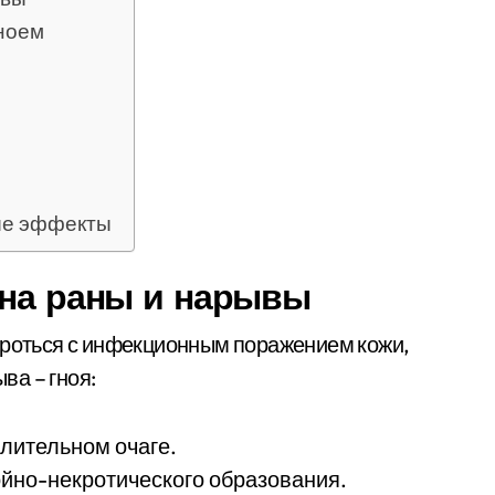
гноем
ые эффекты
 на раны и нарывы
ороться с инфекционным поражением кожи,
ва – гноя:
лительном очаге.
йно-некротического образования.