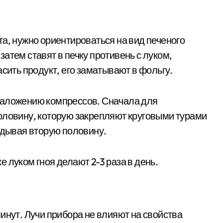
а, нужно ориентироваться на вид печеного
атем ставят в печку противень с луком,
асить продукт, его заматывают в фольгу.
наложению компрессов. Сначала для
оловину, которую закрепляют круговыми турами
адывая вторую половину.
 луком гноя делают 2-3 раза в день.
инут. Лучи прибора не влияют на свойства