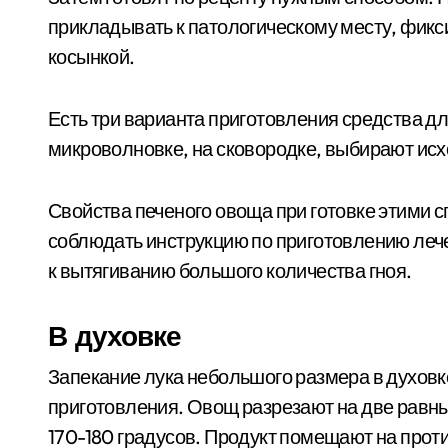
прикладывать к патологическому месту, фикс
косынкой.
Есть три варианта приготовления средства для
микроволновке, на сковородке, выбирают исх
Свойства печеного овоща при готовке этими
соблюдать инструкцию по приготовлению лече
к вытягиванию большого количества гноя.
В духовке
Запекание лука небольшого размера в духовк
приготовления. Овощ разрезают на две равны
170-180 градусов. Продукт помещают на проти