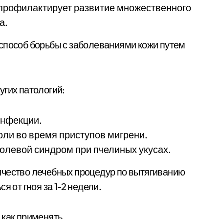
профилактирует развитие множественного
а.
способ борьбы с заболеваниями кожи путем
угих патологий:
инфекции.
ли во время приступов мигрени.
болевой синдром при пчелиных укусах.
ичество лечебных процедур по вытягиванию
я от гноя за 1-2 недели.