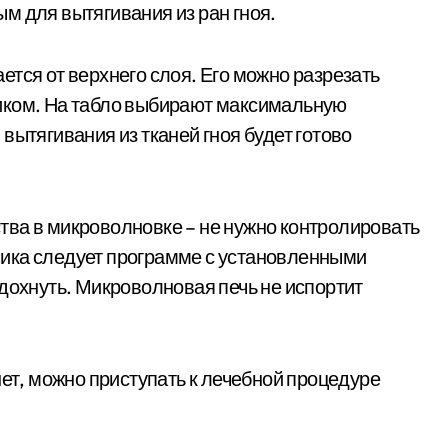
м для вытягивания из ран гноя.
тся от верхнего слоя. Его можно разрезать
иком. На табло выбирают максимальную
вытягивания из тканей гноя будет готово
тва в микроволновке – не нужно контролировать
ика следует программе с установленными
тдохнуть. Микроволновая печь не испортит
нет, можно приступать к лечебной процедуре