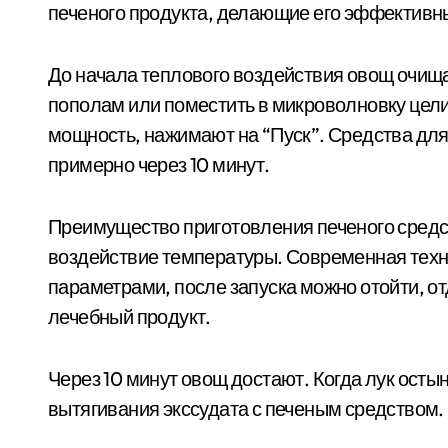
печеного продукта, делающие его эффективны
До начала теплового воздействия овощ очищае
пополам или поместить в микроволновку цел
мощность, нажимают на “Пуск”. Средства для 
примерно через 10 минут.
Преимущество приготовления печеного средс
воздействие температуры. Современная техн
параметрами, после запуска можно отойти, о
лечебный продукт.
Через 10 минут овощ достают. Когда лук осты
вытягивания экссудата с печеным средством.