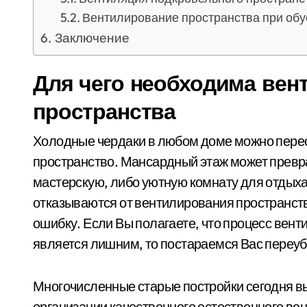
Вентилирование пространства при обу
Заключение
Для чего необходима вен
пространства
Холодные чердаки в любом доме можно пере
пространство. Мансардный этаж может превр
мастерскую, либо уютную комнату для отдыха
отказываются от вентилирования пространст
ошибку. Если Вы полагаете, что процесс вен
является лишним, то постараемся Вас переуб
Многочисленные старые постройки сегодня вы
организации качественного естественного ве