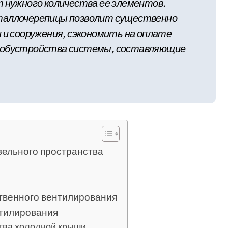
т нужного количества ее элементов.
таллочерепицы позволит существенно
 и сооружения, сэкономить на оплате
и обустройства системы, составляющие
вельного пространства
твенного вентилирования
тилирования
тва холодной крыши