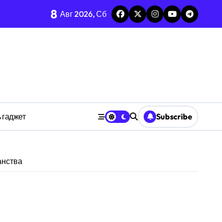
8
Авг 2026, Сб
изадачности
ве
 гаджет
Subscribe
анстве
ности индивидуума
анства
ве