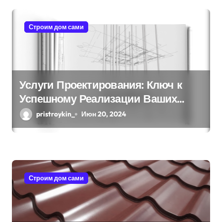
м
Строим дом сами
Услуги Проектирования: Ключ к
Успешному Реализации Ваших
Идей
pristroykin_
Июн 20, 2024
Строим дом сами