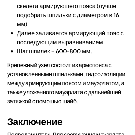
скелета армирующего пояса (лучше
подобрать шпильки с диаметром в 16
мм).
Далее заливается армирующий пояс с
последующим выравниванием.
Шаг шпилек – 600-800 мм.
Крепежный узел состоит из армопояса с
установленными шпильками, гидроизоляции
между армирующим поясом и мауэрлатом, а
также уложенного мауэрлата с дальнейшей
затяжкой с помощью шайб.
Заключение
Подведем итоги. Для сооружения мауэрлата