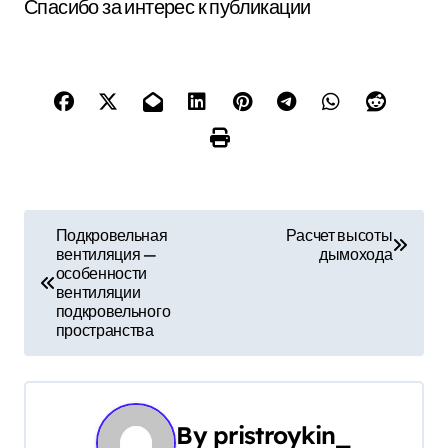
Спасибо за интерес к публикации
Н
Подкровельная
Расчет высоты
вентиляция —
дымохода
а
особенности
вентиляции
в
подкровельного
пространства
и
г
а
By
pristroykin_