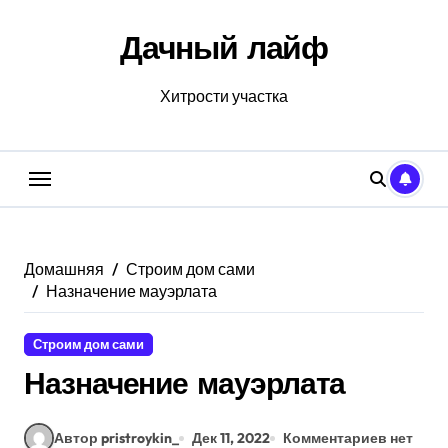
Перейти
к
Дачный лайф
содержанию
Хитрости участка
Домашняя
Строим дом сами
Назначение мауэрлата
Строим дом сами
Назначение мауэрлата
Автор pristroykin_
Дек 11, 2022
Комментариев нет