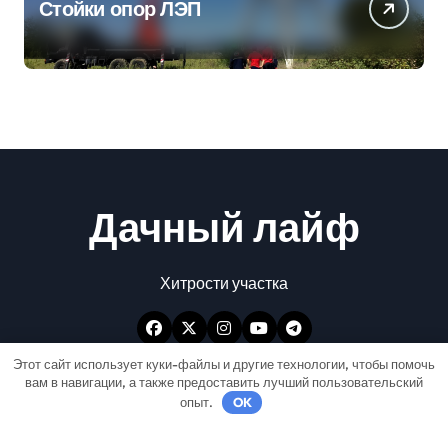
Стойки опор ЛЭП
Дачный лайф
Хитрости участка
Этот сайт использует куки-файлы и другие технологии, чтобы помочь
вам в навигации, а также предоставить лучший пользовательский
опыт.
OK
Авторские права © Все права защищены
|
Newspaperup
от
Themeansar
.