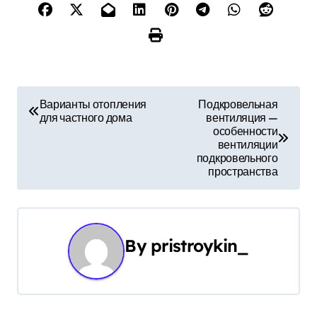
Н
Варианты отопления
Подкровельная
для частного дома
вентиляция —
а
особенности
вентиляции
в
подкровельного
пространства
и
г
а
By
pristroykin_
ц
и