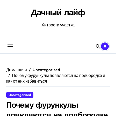
Перейти
к
Дачный лайф
содержанию
Хитрости участка
Домашняя
Uncategorised
Почему фурункулы появляются на подбородке и
как от них избавиться
Uncategorised
Почему фурункулы
появляются на подбородке