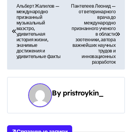
Н
Альберт Жалилов —
Пантелеев Леонид —
международно
от ветеринарного
а
признанный
врача до
музыкальный
международно
в
маэстро,
признанного ученого
удивительная
в области
и
история жизни,
зоотехники, автора
значимые
важнейших научных
г
достижения и
трудов и
удивительные факты
инновационных
а
разработок
ц
и
By
pristroykin_
я
п
о
Связанные записи