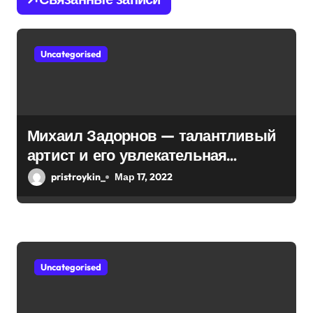
з
а
Uncategorised
п
и
с
Михаил Задорнов — талантливый
я
артист и его увлекательная
биография — выдающиеся
м
pristroykin_
Мар 17, 2022
достижения, известность и
интересные факты из личной
жизни!
Uncategorised