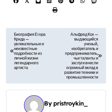
Н
Биография Егора
Альфред Кох —
Крида —
выдающийся
а
увлекательные и
ученый,
неизвестные
изобретатель и
в
подробности из
предприниматель,
личной жизни
чьи таланты и
и
легендарного
заслуги внесли
артиста
огромный вклад в
г
развитие техники и
промышленности
а
ц
и
By
pristroykin_