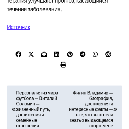
терапия улучшают прогноз, касающийся
течения заболевания.
Источник
Н
Персоналия из мира
Филин Владимир —
футбола — Виталий
биография,
а
Соломин —
достижения и
жизненный путь,
интересные факты —
в
достижения и
все, что вы хотели
семейные
знать о выдающемся
и
отношения
спортсмене