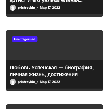
артист и его увлекательная
биография — выдающиеся
с
pristroykin_
Мар 17, 2022
достижения, известность и
я
интересные факты из личной
м
жизни!
Uncategorised
Любовь Успенская — биография,
личная жизнь, достижения
pristroykin_
Мар 17, 2022