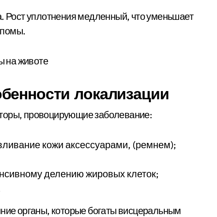
а. Рост уплотнения медленный, что уменьшает
ипомы.
обенности локализации
кторы, провоцирующие заболевание:
вливание кожи аксессуарами, (ремнем);
енсивному делению жировых клеток;
.
нние органы, которые богаты висцеральным