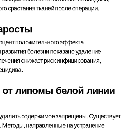
го срастания тканей после операции.
наросты
оцент положительного эффекта
 развития болезни показано удаление
ечения снижает риск инфицирования,
ецидива.
я от липомы белой линии
 удалить содержимое запрещены. Существует
. Методы, направленные на устранение