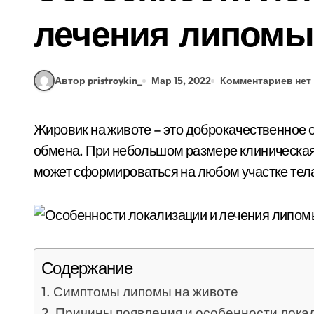
лечения липомы
Автор pristroykin_
Мар 15, 2022
Комментариев нет
Жировик на животе – это доброкачественное образование, вызванное нарушением липидного
обмена. При небольшом размере клиническая
может сформироваться на любом участке тела
Содержание
Симптомы липомы на животе
Причины появления и особенности лока