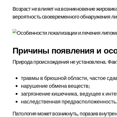
Возраст не влияет на возникновение жировик
вероятность своевременного обнаружения л
Причины появления и ос
Природа происхождения не установлена. Фа
травмы в брюшной области, частое сда
нарушение обмена веществ;
загрязнение кишечника, ведущее к инт
наследственная предрасположенность
Патология может возникнуть, поразив внутре