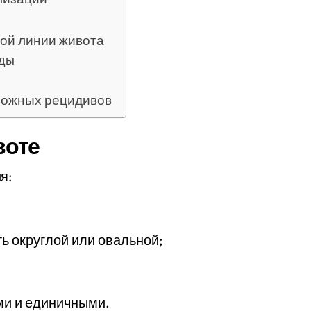
лой линии живота
оды
можных рецидивов
воте
я:
ь округлой или овальной;
ми и единичными.