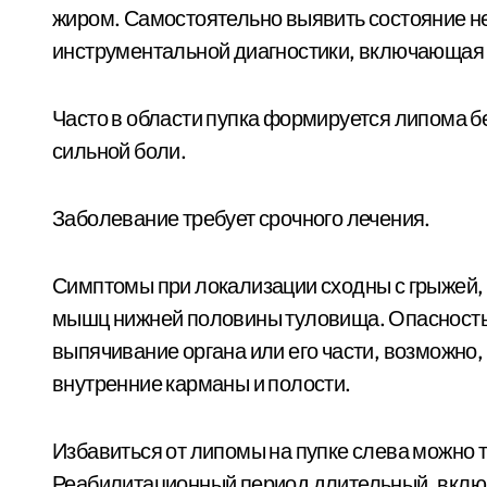
жиром. Самостоятельно выявить состояние 
инструментальной диагностики, включающая
Часто в области пупка формируется липома б
сильной боли.
Заболевание требует срочного лечения.
Симптомы при локализации сходны с грыжей,
мышц нижней половины туловища. Опасность 
выпячивание органа или его части, возможно,
внутренние карманы и полости.
Избавиться от липомы на пупке слева можно 
Реабилитационный период длительный, вклю