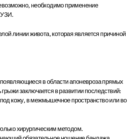
невозможно, необходимо применение
 УЗИ.
елой линии живота, которая является причиной
 появляющиеся в области апоневроза прямых
грыжи заключается в развитии последствий:
 под кожу, в межмышечное пространство или во
только хирургическим методом.
чающий обязательное ношение бандажа,