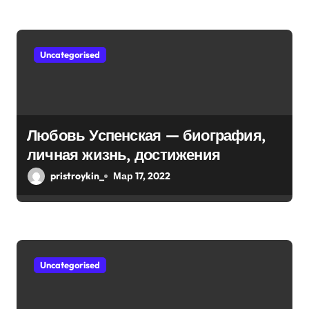
интересные факты из личной
я
жизни!
м
Uncategorised
Любовь Успенская — биография,
личная жизнь, достижения
pristroykin_
Мар 17, 2022
Uncategorised