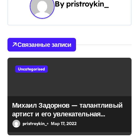
By
pristroykin_
а
ц
и
Связанные записи
я
п
Uncategorised
о
з
а
Михаил Задорнов — талантливый
п
артист и его увлекательная
и
биография — выдающиеся
pristroykin_
Мар 17, 2022
достижения, известность и
с