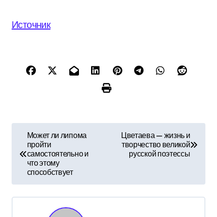
Источник
Н
Может ли липома
Цветаева — жизнь и
пройти
творчество великой
а
самостоятельно и
русской поэтессы
что этому
в
способствует
и
г