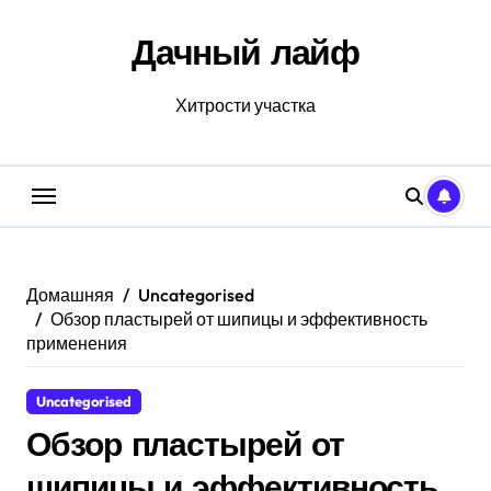
Перейти
к
Дачный лайф
содержанию
Хитрости участка
Домашняя
Uncategorised
Обзор пластырей от шипицы и эффективность
применения
Uncategorised
Обзор пластырей от
шипицы и эффективность