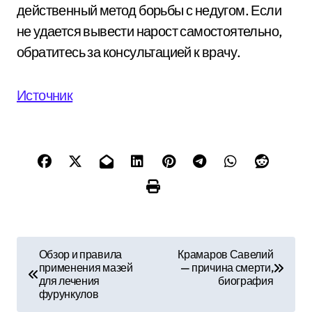
действенный метод борьбы с недугом. Если
не удается вывести нарост самостоятельно,
обратитесь за консультацией к врачу.
Источник
Н
Обзор и правила
Крамаров Савелий
применения мазей
— причина смерти,
а
для лечения
биография
фурункулов
в