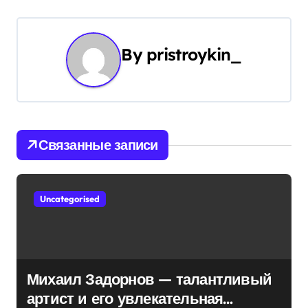
и
г
By
pristroykin_
а
ц
и
Связанные записи
я
п
Uncategorised
о
з
а
Михаил Задорнов — талантливый
артист и его увлекательная
п