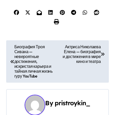
Н
Биография Троя
Актриса Николаева
Сивана —
Елена — биография
а
невероятные
и достижения в мире
достижения,
кино и театра
в
искристая карьера и
тайная личная жизнь
и
гуру YouTube
г
а
By
pristroykin_
ц