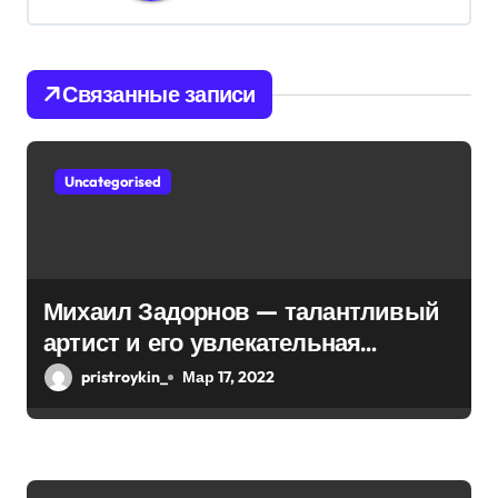
и
я
Связанные записи
п
о
Uncategorised
з
а
п
Михаил Задорнов — талантливый
и
артист и его увлекательная
биография — выдающиеся
с
pristroykin_
Мар 17, 2022
достижения, известность и
я
интересные факты из личной
м
жизни!