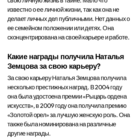
свою личную жизнь в тайне. Мало что
известно о ее личной жизни, так как она не
делает личных дел публичными. Нет данных о
ее семейном положении или детях. Она
сконцентрирована на своей карьере и работе.
Какие награды получила Наталья
Земцова за свою карьеру?
За свою карьеру Наталья Земцова получила
несколько престижных наград. В 2004 году
она была удостоена премии «Рыцарь ордена
искусств», в 2009 году она получила премию
«Золотой орел» за лучшую женскую роль. Она
также была номинирована на различные
другие награды.