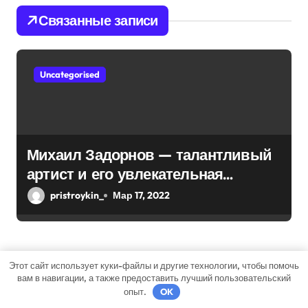
п
Связанные записи
о
з
Uncategorised
а
п
и
Михаил Задорнов — талантливый
артист и его увлекательная
с
биография — выдающиеся
pristroykin_
Мар 17, 2022
я
достижения, известность и
интересные факты из личной
м
жизни!
Этот сайт использует куки-файлы и другие технологии, чтобы помочь
вам в навигации, а также предоставить лучший пользовательский
Uncategorised
опыт.
OK