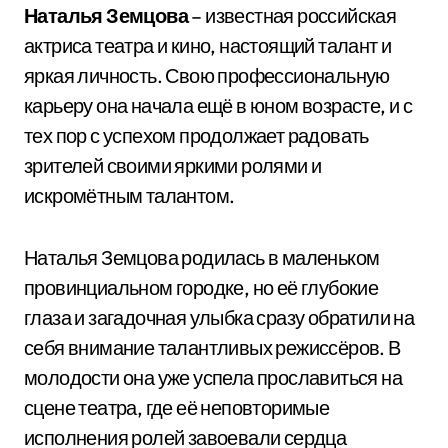
Наталья Земцова
– известная российская
актриса театра и кино, настоящий талант и
яркая личность. Свою профессиональную
карьеру она начала ещё в юном возрасте, и с
тех пор с успехом продолжает радовать
зрителей своими яркими ролями и
искромётным талантом.
Наталья Земцова родилась в маленьком
провинциальном городке, но её глубокие
глаза и загадочная улыбка сразу обратили на
себя внимание талантливых режиссёров. В
молодости она уже успела прославиться на
сцене театра, где её неповторимые
исполнения ролей завоевали сердца