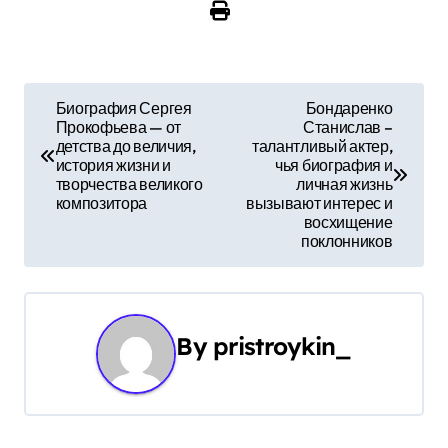
Н
Биография Сергея
Бондаренко
Прокофьева — от
Станислав –
а
детства до величия,
талантливый актер,
история жизни и
чья биография и
в
творчества великого
личная жизнь
композитора
вызывают интерес и
и
восхищение
поклонников
г
а
ц
By
pristroykin_
и
я