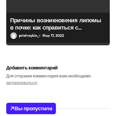
Причины возникновения липомы
в почке: как справиться с
болезнью
pristroykin_
Мар 17, 2022
Добавить комментарий
Для отправки комментария вам необходимо
авторизоваться
.
Вы пропустили