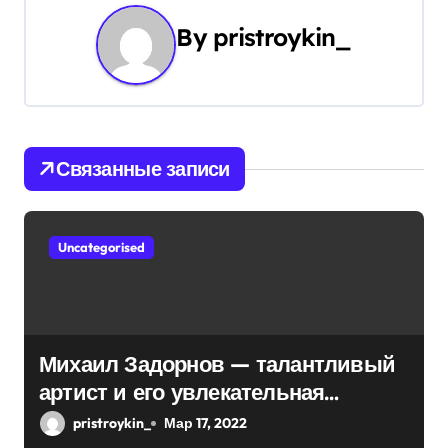
а
ц
By
pristroykin_
и
я
п
Связанные записи
о
з
Uncategorised
а
п
Михаил Задорнов — талантливый
и
артист и его увлекательная
с
биография — выдающиеся
pristroykin_
Мар 17, 2022