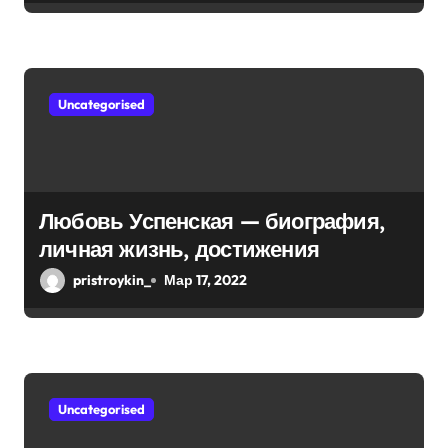
я
достижения, известность и
интересные факты из личной
м
жизни!
Uncategorised
Любовь Успенская — биография,
личная жизнь, достижения
pristroykin_
Мар 17, 2022
Uncategorised