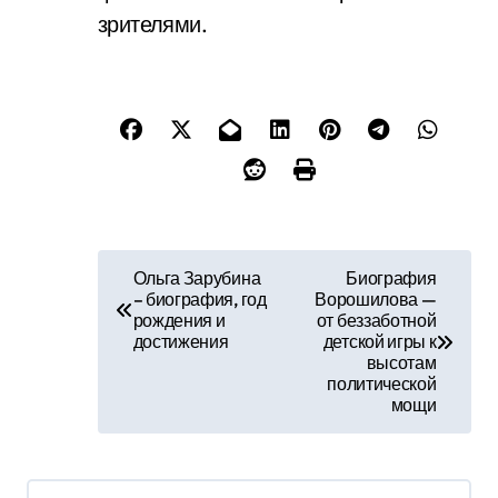
зрителями.
Н
Ольга Зарубина
Биография
– биография, год
Ворошилова —
а
рождения и
от беззаботной
достижения
детской игры к
в
высотам
политической
и
мощи
г