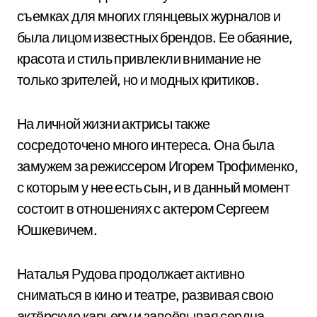
съемках для многих глянцевых журналов и
была лицом известных брендов. Ее обаяние,
красота и стиль привлекли внимание не
только зрителей, но и модных критиков.
На личной жизни актрисы также
сосредоточено много интереса. Она была
замужем за режиссером Игорем Трофименко,
с которым у нее есть сын, и в данный момент
состоит в отношениях с актером Сергеем
Юшкевичем.
Наталья Рудова продолжает активно
сниматься в кино и театре, развивая свою
актёрскую карьеру и завоёвывая сердца