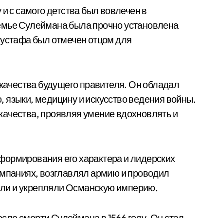
 и с самого детства был вовлечен в
емье Сулеймана была прочно установлена
Мустафа был отмечен отцом для
ачества будущего правителя. Он обладал
 языки, медицину и искусство ведения войны.
качества, проявляя умение вдохновлять и
формирования его характера и лидерских
ампаниях, возглавлял армию и проводил
ли и укрепляли Османскую империю.
ле смерти Сулеймана в 1566 году. Он стал