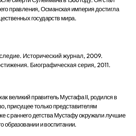
я его правления, Османская империя достигла
щественных государств мира.
аследие. Исторический журнал, 2009.
стижения. Биографическая серия, 2011.
ак великий правитель Мустафа II, родился в
во, присущее только представителям
же с раннего детства Мустафу окружали лучшие
го образовании и воспитании.