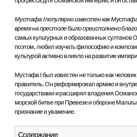
прогресса для Османской империи, и он оста
Мустафа I популярно известен как Мустафа 
время на престоле было преисполнено благ
самых культурных и образованных султанов 
поэтом, любил изучать философию и композиц
культурой активно влияло на развитие импери
Мустафа I был известен не только как человек
правитель. Он реформировал армию и внутре
государствами и расширял владения Османск
морской битве при Превезе и обороне Маль
признание и уважение.
Содержание