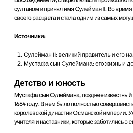
султаном и принял имя Сулейман II. Во врем
своего расцвета и стала одним из самых могу
Источники:
Сулейман II: великий правитель и его н
Мустафа сын Сулеймана: его жизнь и до
Детство и юность
Мустафа сын Сулеймана, позднее известный к
1664 году. В нем было полностью совершенст
королевской династии Османской империи. У
учителя и наставники, которые заботились о е