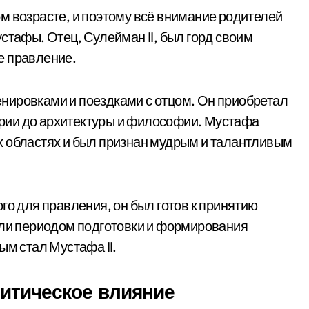
м возрасте, и поэтому всё внимание родителей
стафы. Отец, Сулейман II, был горд своим
е правление.
нировками и поездками с отцом. Он приобретал
тории до архитектуры и философии. Мустафа
х областях и был признан мудрым и талантливым
го для правления, он был готов к принятию
ыли периодом подготовки и формирования
ым стал Мустафа II.
литическое влияние