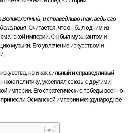
вил незабываемый след в истории.
Великолепный, и справедливо так, ведь его
оденствия.
Считается, что он был одним из
Османской империи. Он был музыкантом и
ию музыки. Его увлечение искусством и
и.
 искусства, но и как сильный и справедливый
ннюю политику, укреплял союзы с другими
ой империи. Его стратегические победы военно-
ты принесли Османской империи международное