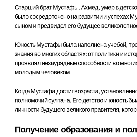
Старший брат Мустафы, Ахмед, умер в детско
было сосредоточено на развитии и успехах Му
сыном и предвидел его будущее великолепно
Юность Мустафы была наполнена учебой, тре
знания во многих областях: от политики и ис
проявлял незаурядные способности во многи
молодым человеком.
Когда Мустафа достиг возраста, установленно
полномочий султана. Его детство и юность б
личности будущего великого правителя, котор
Получение образования и по