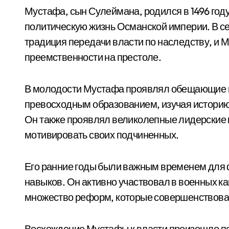
Мустафа, сын Сулеймана, родился в 1496 году
политическую жизнь Османской империи. В с
традиция передачи власти по наследству, и 
преемственности на престоле.
В молодости Мустафа проявлял обещающие к
превосходным образованием, изучая историю,
Он также проявлял великолепные лидерские 
мотивировать своих подчиненных.
Его ранние годы были важным временем для 
навыков. Он активно участвовал в военных к
множество реформ, которые совершенствова
Восхождение Мустафы к власти произошло пос