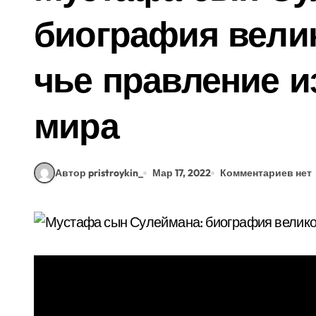
биография велик
чье правление 
мира
Автор pristroykin_
Мар 17, 2022
Комментариев нет