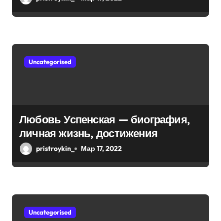
м
достижения, известность и
интересные факты из личной
жизни!
Uncategorised
Любовь Успенская — биография,
личная жизнь, достижения
pristroykin_
Мар 17, 2022
Uncategorised