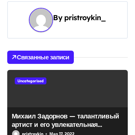
ц
и
By
pristroykin_
я
п
о
Связанные записи
з
а
Uncategorised
п
и
с
Михаил Задорнов — талантливый
артист и его увлекательная
я
биография — выдающиеся
pristroykin_
Мар 17, 2022