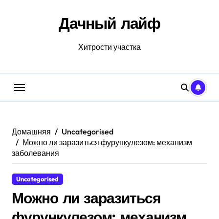
Перейти
к
Дачный лайф
содержанию
Хитрости участка
Домашняя
Uncategorised
Можно ли заразиться фурункулезом: механизм
заболевания
Uncategorised
Можно ли заразиться
фурункулезом: механизм