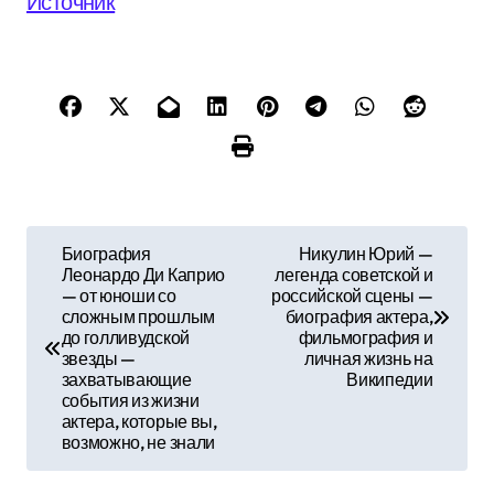
Источник
Н
Биография
Никулин Юрий —
Леонардо Ди Каприо
легенда советской и
а
— от юноши со
российской сцены —
сложным прошлым
биография актера,
в
до голливудской
фильмография и
звезды —
личная жизнь на
и
захватывающие
Википедии
события из жизни
г
актера, которые вы,
возможно, не знали
а