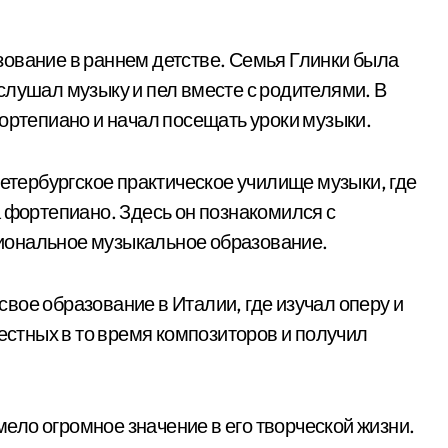
ование в раннем детстве. Семья Глинки была
слушал музыку и пел вместе с родителями. В
ортепиано и начал посещать уроки музыки.
Петербургское практическое училище музыки, где
а фортепиано. Здесь он познакомился с
иональное музыкальное образование.
вое образование в Италии, где изучал оперу и
вестных в то время композиторов и получил
ло огромное значение в его творческой жизни.