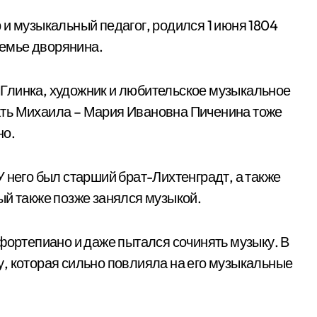
 и музыкальный педагог, родился 1 июня 1804
семье дворянина.
Глинка, художник и любительское музыкальное
ть Михаила – Мария Ивановна Пиченина тоже
но.
 него был старший брат-Лихтенградт, а также
ый также позже занялся музыкой.
фортепиано и даже пытался сочинять музыку. В
, которая сильно повлияла на его музыкальные