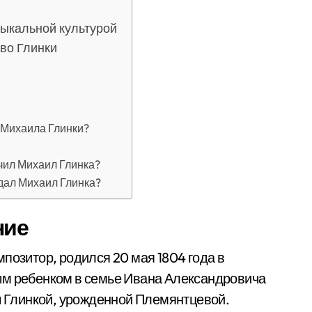
зыкальной культурой
тво Глинки
 Михаила Глинки?
чил Михаил Глинка?
дал Михаил Глинка?
ние
позитор, родился 20 мая 1804 года в
ым ребенком в семье Ивана Александровича
ны Глинкой, урожденной Племянтцевой.