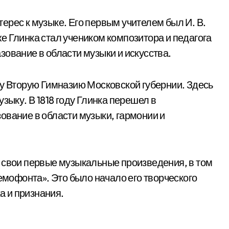
ерес к музыке. Его первым учителем был И. В.
е Глинка стал учеником композитора и педагога
ование в области музыки и искусства.
ну Вторую Гимназию Московской губернии. Здесь
зыку. В 1818 году Глинка перешел в
ование в области музыки, гармонии и
 свои первые музыкальные произведения, в том
офонта». Это было начало его творческого
ха и признания.