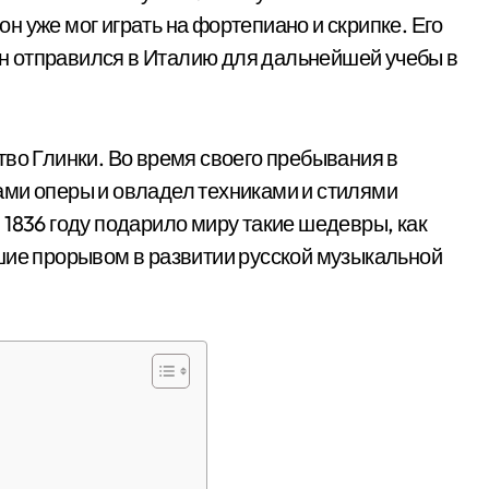
 он уже мог играть на фортепиано и скрипке. Его
 он отправился в Италию для дальнейшей учебы в
тво Глинки. Во время своего пребывания в
ами оперы и овладел техниками и стилями
 1836 году подарило миру такие шедевры, как
шие прорывом в развитии русской музыкальной