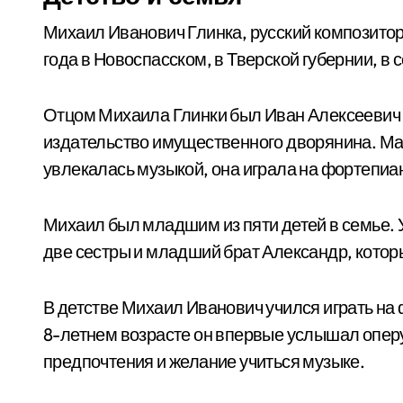
Михаил Иванович Глинка, русский композитор
года в Новоспасском, в Тверской губернии, в 
Отцом Михаила Глинки был Иван Алексеевич 
издательство имущественного дворянина. Ма
увлекалась музыкой, она играла на фортепиа
Михаил был младшим из пяти детей в семье. У
две сестры и младший брат Александр, котор
В детстве Михаил Иванович учился играть на 
8-летнем возрасте он впервые услышал оперу
предпочтения и желание учиться музыке.