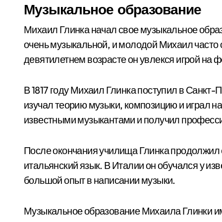
Музыкальное образование
Михаил Глинка начал свое музыкальное образ
очень музыкальной, и молодой Михаил часто 
девятилетнем возрасте он увлекся игрой на ф
В 1817 году Михаил Глинка поступил в Санкт-
изучал теорию музыки, композицию и играл н
известными музыкантами и получил професс
После окончания училища Глинка продолжил с
итальянский язык. В Италии он обучался у из
большой опыт в написании музыки.
Музыкальное образование Михаила Глинки име