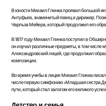
В юности Михаил Глинка проявил большой инт
Антуфьев, знаменитый певец и дирижер. Позж
Чарльза Мейера, который продолжил его образ
В 1817 году Михаил Глинка поступил в Обшир
он изучал различные предметы, в том числе му
Александровский лицей, где продолжил образ
композиции.
Во время учебы в лицее Михаил Глинка писал
числе первую симфонию «Младшая сестра Дем
пути, который стал залогом его великого успе
Детство и семья